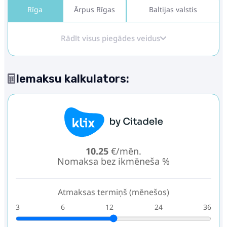
Rīga
Ārpus Rīgas
Baltijas valstis
Rādīt visus piegādes veidus
Iemaksu kalkulators:
10.25
€/mēn.
Nomaksa bez ikmēneša %
Atmaksas termiņš (mēnešos)
3
6
12
24
36