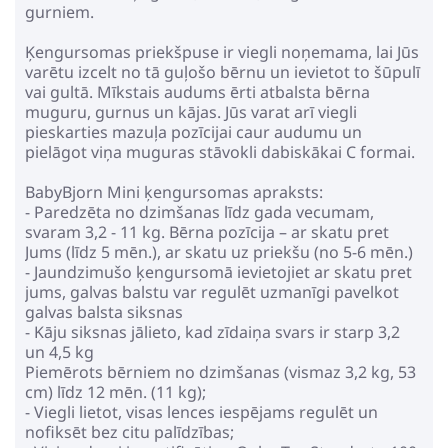
gurniem.
Ķengursomas priekšpuse ir viegli noņemama, lai Jūs
varētu izcelt no tā guļošo bērnu un ievietot to šūpulī
vai gultā. Mīkstais audums ērti atbalsta bērna
muguru, gurnus un kājas. Jūs varat arī viegli
pieskarties mazuļa pozīcijai caur audumu un
pielāgot viņa muguras stāvokli dabiskākai C formai.
BabyBjorn Mini ķengursomas apraksts:
- Paredzēta no dzimšanas līdz gada vecumam,
svaram 3,2 - 11 kg. Bērna pozīcija – ar skatu pret
Jums (līdz 5 mēn.), ar skatu uz priekšu (no 5-6 mēn.)
- Jaundzimušo ķengursomā ievietojiet ar skatu pret
jums, galvas balstu var regulēt uzmanīgi pavelkot
galvas balsta siksnas
- Kāju siksnas jālieto, kad zīdaiņa svars ir starp 3,2
un 4,5 kg
Piemērots bērniem no dzimšanas (vismaz 3,2 kg, 53
cm) līdz 12 mēn. (11 kg);
- Viegli lietot, visas lences iespējams regulēt un
nofiksēt bez citu palīdzības;