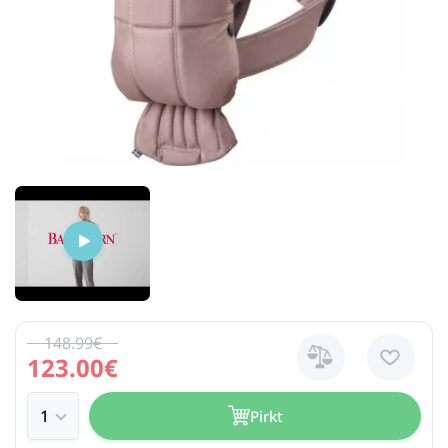
148.99€
123.00€
Pirkt