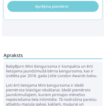
Aprēķina piemērs
Apraksts
BabyBjorn Mini Ķengursoma ir kompakta un ērti
lietojama jaundzimušā bērna ķengursoma, kas ir
izvēlēta par 2018. gada Little London Awards balvu.
Ļoti ērti lietojama Mini ķengursoma ir ideāli
piemērota īslaicīgai nēsāšanai. Ideāli piemērots
jaundzimušajiem, kuriem pirmajos mēnešos
nepieciešama liela intimitāte. Tā nodrošina pareizu
atbalstu mazuļa galvai, kaklam, mugurai un