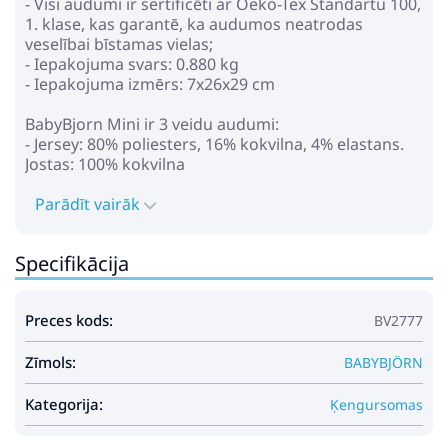
- Visi audumi ir sertificēti ar Oeko-Tex Standartu 100,
1. klase, kas garantē, ka audumos neatrodas
veselībai bīstamas vielas;
- Iepakojuma svars: 0.880 kg
- Iepakojuma izmērs: 7x26x29 cm
BabyBjorn Mini ir 3 veidu audumi:
- Jersey: 80% poliesters, 16% kokvilna, 4% elastans.
Jostas: 100% kokvilna
- Mesh: 100% polyester
- Cotton: 100% BCI-sertificēta kokvilna
Parādīt vairāk
Babybjorn iesaka bērnu nest ar seju pret Jums
Specifikācija
vismaz līdz brīdim, kad mazulis sasniedzis 5 mēnešu
vecumu. Ap šo vecumu Jūsu bērna kakls,
mugurkauls un gurni būs kļuvuši pietiekami spēcīgi,
Preces kods:
BV2777
lai jūs varētu bērnu pēc izvēles nest ar seju pret
Jums vai ar seju uz priekšu.
Zīmols:
BABYBJÖRN
Kategorija:
Ķengursomas