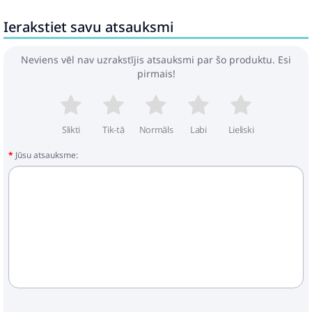
Ierakstiet savu atsauksmi
Neviens vēl nav uzrakstījis atsauksmi par šo produktu. Esi
pirmais!
Slikti
Tik-tā
Normāls
Labi
Lieliski
Jūsu atsauksme: