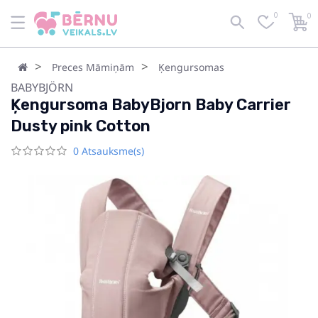
0
0
Preces Māmiņām
Ķengursomas
BABYBJÖRN
Ķengursoma BabyBjorn Baby Carrier
Dusty pink Cotton
0 Atsauksme(s)