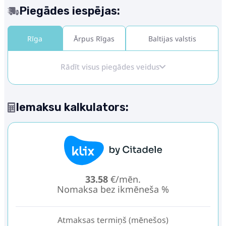
Piegādes iespējas:
Rīga
Ārpus Rīgas
Baltijas valstis
Rādīt visus piegādes veidus
Iemaksu kalkulators:
33.58
€/mēn.
Nomaksa bez ikmēneša %
Atmaksas termiņš (mēnešos)