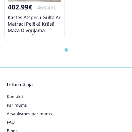
402.99€
463.49€
Kastes Atsperu Gulta Ar
Matraci Pelēkā Krāsā
Mazā Divguļamā
Mākslīgas Ādas Vidaxl
Informācija
Kontakti
Par mums
Atsauksmes par mums
FAQ
Blogs