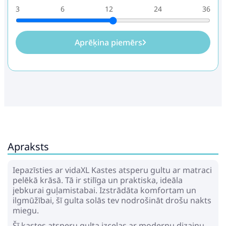
3
6
12
24
36
Aprēķina piemērs
Apraksts
Iepazīsties ar vidaXL Kastes atsperu gultu ar matraci
pelēkā krāsā. Tā ir stilīga un praktiska, ideāla
jebkurai guļamistabai. Izstrādāta komfortam un
ilgmūžībai, šī gulta solās tev nodrošināt drošu nakts
miegu.
Šī kastes atsperu gulta izceļas ar modernu dizainu