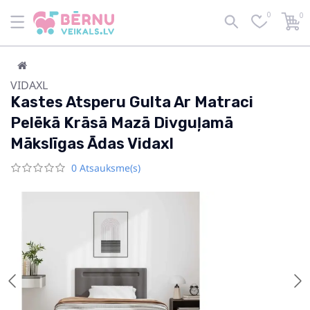
0
0
VIDAXL
Kastes Atsperu Gulta Ar Matraci
Pelēkā Krāsā Mazā Divguļamā
Mākslīgas Ādas Vidaxl
0 Atsauksme(s)