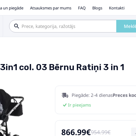
a un piegāde
Atsauksmes par mums
FAQ
Blogs
Kontakti
Mekl
n1 col. 03 Bērnu Ratiņi 3 in 1
Piegāde: 2-4 dienas
Preces kod
Ir pieejams
866.99€
954.99€