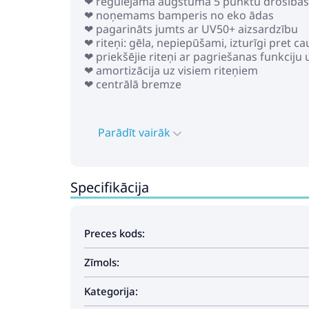
❤ regulējama augstumā 5 punktu drošības 
❤ noņemams bamperis no eko ādas
❤ pagarināts jumts ar UV50+ aizsardzību
❤ riteņi: gēla, nepiepūšami, izturīgi pret 
❤ priekšējie riteņi ar pagriešanas funkciju 
❤ amortizācija uz visiem riteņiem
❤ centrālā bremze
* Autosēdeklis:
❤ bērniem no dzimšanas līdz ~13 kg
Parādīt vairāk
❤ jumtiņš
❤ kāju pārvalks
❤ 5 punktu drošības josta
❤ uzstādīšana transportlīdzeklī ar seju pr
Specifikācija
❤ uzstādīšana automašīnā, izmantojot a/m 
Gabarīti:
Preces kods:
❤ kulbas izmēri: GxPxA: 90х42х62 cm
❤ izmēri salocītā veidā: GxPxA: 89x60x42 c
Zīmols:
❤ rāmja platums: 60 cm
❤ riteņu diametrs: 25/30 cm
❤ autokrēsliņa izmēri: GxPxA: 70x43x30 cm
Kategorija:
❤ ratu svars ar kulbu: 15.4 kg