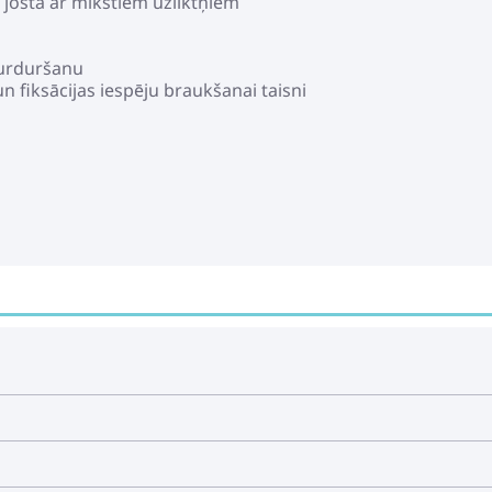
josta ar mīkstiem uzliktņiem
caurduršanu
un fiksācijas iespēju braukšanai taisni
etēji braukšanas virzienam
drošības jostas
m