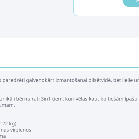
A
paredzēti galvenokārt izmantošanai pilsētvidē, bet lielie un
ikāli bērnu rati 3in1 tiem, kuri vēlas kaut ko tiešām īpašu
cumam.
 22 kg)
anas virzienos
ēma