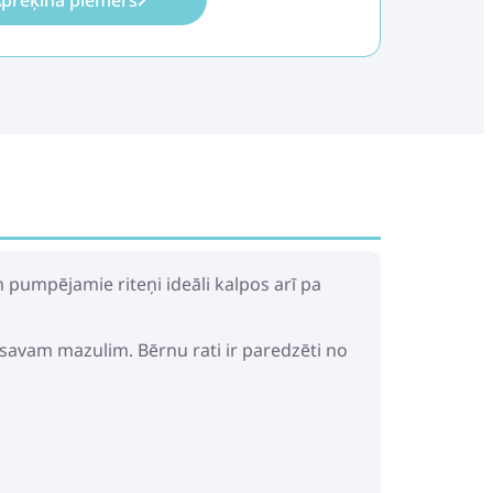
prēķina piemērs
 pumpējamie riteņi ideāli kalpos arī pa
 savam mazulim. Bērnu rati ir paredzēti no