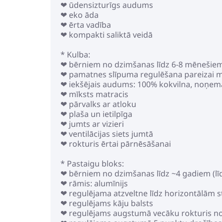
❤ ūdensizturīgs audums
❤ eko āda
❤ ērta vadība
❤ kompakti saliktā veidā
* Kulba:
❤ bērniem no dzimšanas līdz 6-8 mēnešiem 
❤ pamatnes slīpuma regulēšana pareizai ma
❤ iekšējais audums: 100% kokvilna, noņe
❤ mīksts matracis
❤ pārvalks ar atloku
❤ plaša un ietilpīga
❤ jumts ar vizieri
❤ ventilācijas siets jumtā
❤ rokturis ērtai pārnēsāšanai
* Pastaigu bloks:
❤ bērniem no dzimšanas līdz ~4 gadiem (līd
❤ rāmis: alumīnijs
❤ regulējama atzveltne līdz horizontālām 
❤ regulējams kāju balsts
❤ regulējams augstumā vecāku rokturis n