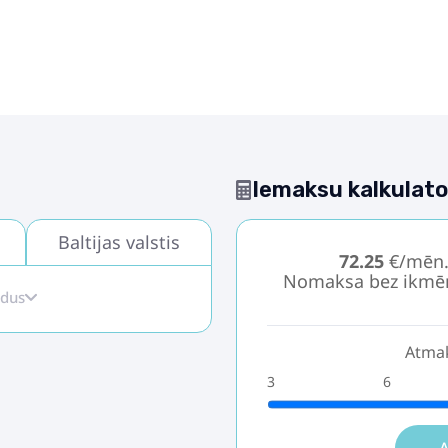
Iemaksu kalkulato
Baltijas valstis
72.25
€/mēn
Nomaksa bez ikmē
idus
Atmak
3
6