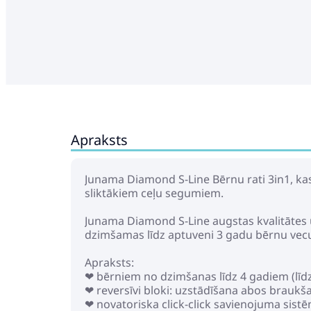
Apraksts
Junama Diamond S-Line Bērnu rati 3in1, kas 
sliktākiem ceļu segumiem.
Junama Diamond S-Line augstas kvalitātes un
dzimšamas līdz aptuveni 3 gadu bērnu ve
Apraksts:
❤ bērniem no dzimšanas līdz 4 gadiem (līdz
❤ reversīvi bloki: uzstādīšana abos braukš
❤ novatoriska click-click savienojuma sist