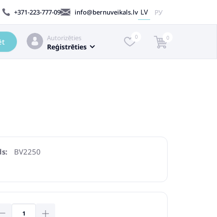
LV
РУ
+371-223-777-09
info@bernuveikals.lv
Autorizēties
0
0
ēt
Reģistrēties
s:
BV2250