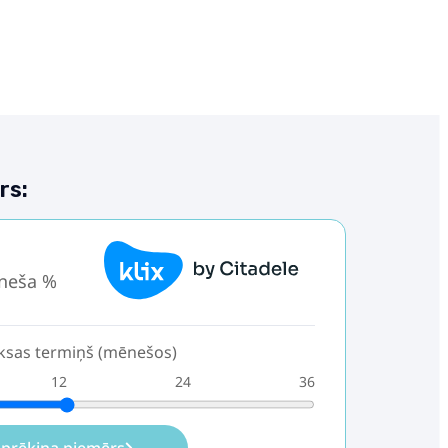
rs:
.
neša %
sas termiņš (mēnešos)
12
24
36