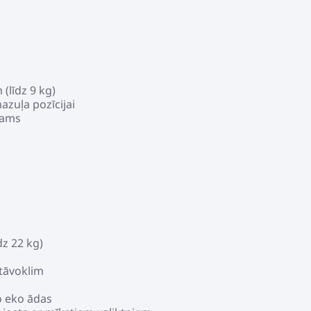
(līdz 9 kg)
zuļa pozīcijai
mams
z 22 kg)
stāvoklim
o eko ādas