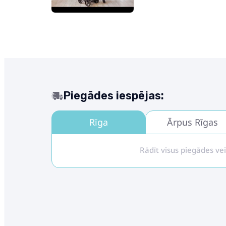
Piegādes iespējas:
Rīga
Ārpus Rīgas
Rādīt visus piegādes ve