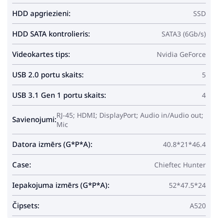
HDD apgriezieni:
SSD
HDD SATA kontrolieris:
SATA3 (6Gb/s)
Videokartes tips:
Nvidia GeForce
USB 2.0 portu skaits:
5
USB 3.1 Gen 1 portu skaits:
4
RJ-45; HDMI; DisplayPort; Audio in/Audio out;
Savienojumi:
Mic
Datora izmērs (G*P*A):
40.8*21*46.4
Case:
Chieftec Hunter
Iepakojuma izmērs (G*P*A):
52*47.5*24
Čipsets:
A520