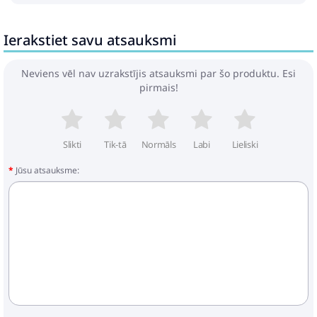
Ierakstiet savu atsauksmi
Neviens vēl nav uzrakstījis atsauksmi par šo produktu. Esi
pirmais!
Slikti
Tik-tā
Normāls
Labi
Lieliski
Jūsu atsauksme: