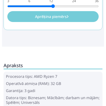
3
6
12
24
36
Aprēķina piemērs
Apraksts
Procesora tips: AMD Ryzen 7
Operatīvā atmiņa (RAM): 32 GB
Garantija: 3 gadi
Datora tips: Biznesam; Mācībām; darbam un mājām;
Spēlēm; Universāls