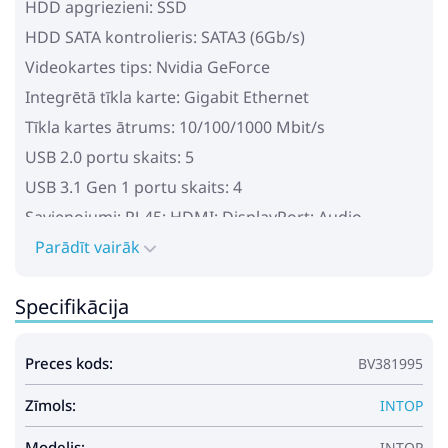
HDD apgriezieni: SSD
HDD SATA kontrolieris: SATA3 (6Gb/s)
Videokartes tips: Nvidia GeForce
Integrētā tīkla karte: Gigabit Ethernet
Tīkla kartes ātrums: 10/100/1000 Mbit/s
USB 2.0 portu skaits: 5
USB 3.1 Gen 1 portu skaits: 4
Savienojumi: RJ-45; HDMI; DisplayPort; Audio
in/Audio out; Mic
Parādīt vairāk
Barošanas bloks: 650W
Datora izmērs (G*P*A): 40.8*21*46.4
Specifikācija
Iepakojuma izmērs (G*P*A): 52*47.5*24
Case: Chieftec Hunter
Preces kods:
BV381995
Čipsets: A520
Zīmols:
INTOP
Modelis:
INTOP