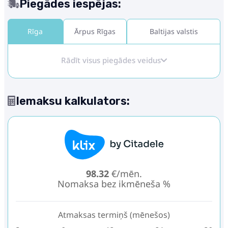
Piegādes iespējas:
Rīga
Ārpus Rīgas
Baltijas valstis
Rādīt visus piegādes veidus
Iemaksu kalkulators:
98.32
€/mēn.
Nomaksa bez ikmēneša %
Atmaksas termiņš (mēnešos)