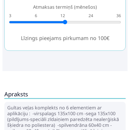
Atmaksas termiņš (mēnešos)
3
6
12
24
36
Līzings pieejams pirkumam no 100€
Apraksts
Gultas veļas komplekts no 6 elementiem ar
aplikāciju : -virspalags 135x100 cm -sega 135x100
(pildījums-speciāli zīdaiņiem paredzēta nealerģiskā
šķiedra no poliestera) -spilvendrāna 60x40 cm -