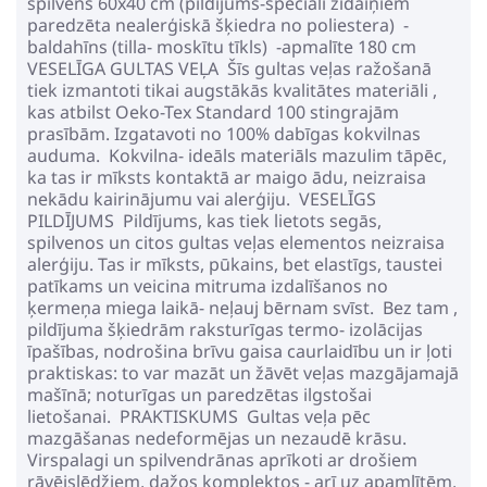
spilvens 60x40 cm (pildījums-speciāli zīdaiņiem
paredzēta nealerģiskā šķiedra no poliestera) -
baldahīns (tilla- moskītu tīkls) -apmalīte 180 cm
VESELĪGA GULTAS VEĻA Šīs gultas veļas ražošanā
tiek izmantoti tikai augstākās kvalitātes materiāli ,
kas atbilst Oeko-Tex Standard 100 stingrajām
prasībām. Izgatavoti no 100% dabīgas kokvilnas
auduma. Kokvilna- ideāls materiāls mazulim tāpēc,
ka tas ir mīksts kontaktā ar maigo ādu, neizraisa
nekādu kairinājumu vai alerģiju. VESELĪGS
PILDĪJUMS Pildījums, kas tiek lietots segās,
spilvenos un citos gultas veļas elementos neizraisa
alerģiju. Tas ir mīksts, pūkains, bet elastīgs, taustei
patīkams un veicina mitruma izdalīšanos no
ķermeņa miega laikā- neļauj bērnam svīst. Bez tam ,
pildījuma šķiedrām raksturīgas termo- izolācijas
īpašības, nodrošina brīvu gaisa caurlaidību un ir ļoti
praktiskas: to var mazāt un žāvēt veļas mazgājamajā
mašīnā; noturīgas un paredzētas ilgstošai
lietošanai. PRAKTISKUMS Gultas veļa pēc
mazgāšanas nedeformējas un nezaudē krāsu.
Virspalagi un spilvendrānas aprīkoti ar drošiem
rāvējslēdžiem, dažos komplektos - arī uz apamlītēm,