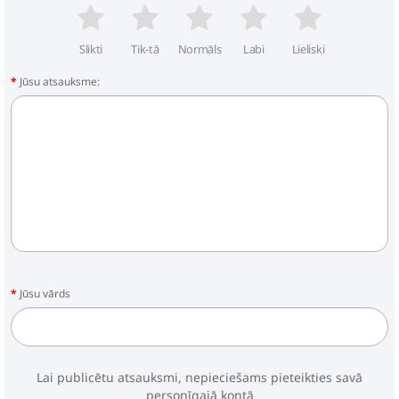
Slikti
Tik-tā
Normāls
Labi
Lieliski
Jūsu atsauksme:
Jūsu vārds
Lai publicētu atsauksmi, nepieciešams pieteikties savā
personīgajā kontā