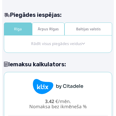
Piegādes iespējas:
Rīga
Ārpus Rīgas
Baltijas valstis
Rādīt visus piegādes veidus
Iemaksu kalkulators:
3.42
€/mēn.
Nomaksa bez ikmēneša %