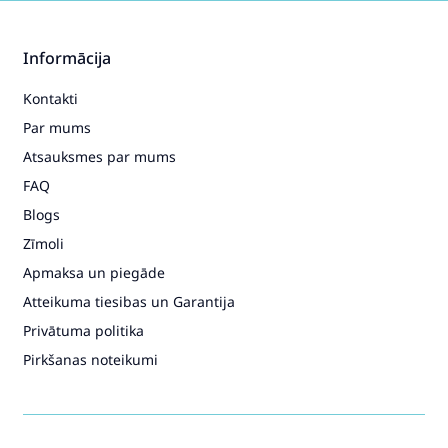
Pirkt
Patīk
Informācija
Kontakti
Par mums
Plush Mascot Cuddly Toy Teddy
Atsauksmes par mums
Bear Colorful Wool Scarf
Brown 55cm
FAQ
25.49€
36.49€
Blogs
Zīmoli
Pirkt
Patīk
Apmaksa un piegāde
Atteikuma tiesibas un Garantija
Privātuma politika
Plush Toy Horse with Suction
Pirkšanas noteikumi
Cup Brown 23 x 12 cm
21.49€
30.49€