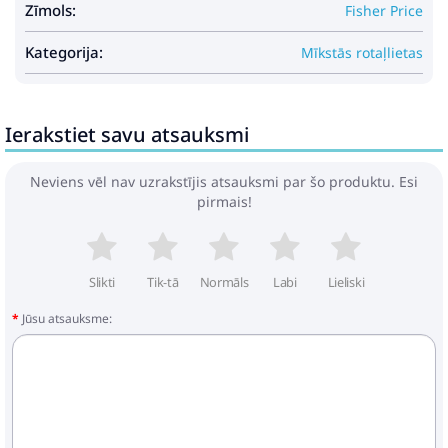
Plush Toy Raccoon Cuddly Toy
Zīmols:
Fisher Price
Big Eyes 22cm
Kategorija:
Mīkstās rotaļlietas
23.49€
33.49€
Pirkt
Patīk
Ierakstiet savu atsauksmi
Neviens vēl nav uzrakstījis atsauksmi par šo produktu. Esi
pirmais!
Plush Mascot Cuddly Toy Small
Dog Black 19cm
23.49€
33.49€
Slikti
Tik-tā
Normāls
Labi
Lieliski
Jūsu atsauksme:
Pirkt
Patīk
Plush Bunny Cuddly Toy with
Suction Cup Brown 23 x 12 cm