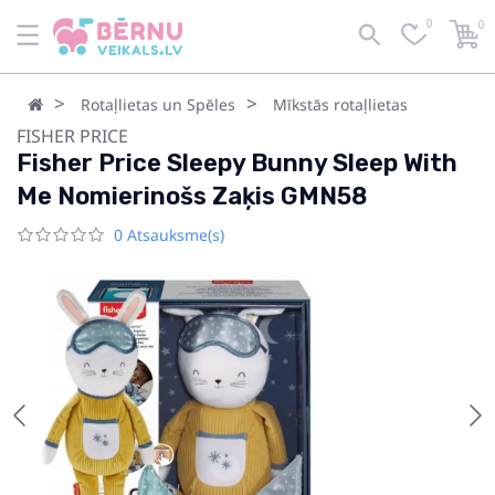
0
0
Rotaļlietas un Spēles
Mīkstās rotaļlietas
FISHER PRICE
Fisher Price Sleepy Bunny Sleep With
Me Nomierinošs Zaķis GMN58
0 Atsauksme(s)