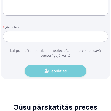
21.49€
30.49€
Pirkt
Patīk
Jūsu vārds
Unicorn Plush Sleeping Animal
Lai publicētu atsauksmi, nepieciešams pieteikties savā
Lullaby Pink With Stars Set
personīgajā kontā
28.99€
40.49€
Pieteikties
Pirkt
Patīk
Domyślna nazwa
Jūsu pārskatītās preces
34.49€