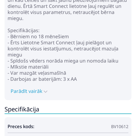
un kad celties un sākt jaunu piedzīvojumiem bagātu
dienu. Ērtā Smart Connect lietotne ļauj regulēt un
Plush Snake Mascot Green 100
kontrolēt visus parametrus, netraucējot bērna
cm
miegu.
24.49€
34.49€
Specifikācijas:
- Bērniem no 18 mēnešiem
- Ērts Lietotne Smart Connect ļauj pielāgot un
Pirkt
Patīk
kontrolēt visus iestatījumus, netraucējot mazuļa
miegu
- Spīdošs vēders norāda miega un nomoda laiku
- Mīkstie materiāli
Plush Cuddly Toy Squirrel with
- Var mazgāt veļasmašīnā
a Nut Brown 18cm
- Darbojas ar baterijām: 3 x AA
23.49€
33.49€
Parādīt vairāk
Pirkt
Specifikācija
Patīk
Preces kods:
BV10612