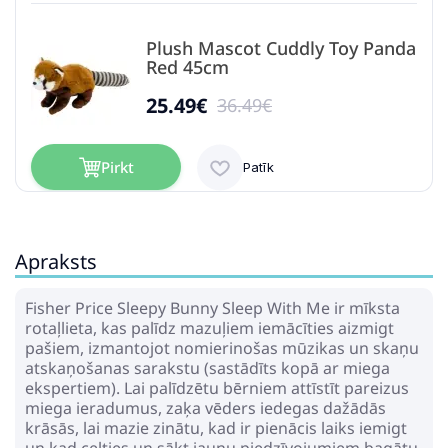
Plush Mascot Cuddly Toy Panda
Red 45cm
25.49€
36.49€
Pirkt
Patīk
Apraksts
Zuru - Pets Alive Chirpy Birds
Mystery Egg Plush Display 24
Pcs
Fisher Price Sleepy Bunny Sleep With Me ir mīksta
335.79€
390.49€
rotaļlieta, kas palīdz mazuļiem iemācīties aizmigt
pašiem, izmantojot nomierinošas mūzikas un skaņu
atskaņošanas sarakstu (sastādīts kopā ar miega
Pirkt
Patīk
ekspertiem). Lai palīdzētu bērniem attīstīt pareizus
miega ieradumus, zaķa vēders iedegas dažādās
krāsās, lai mazie zinātu, kad ir pienācis laiks iemigt