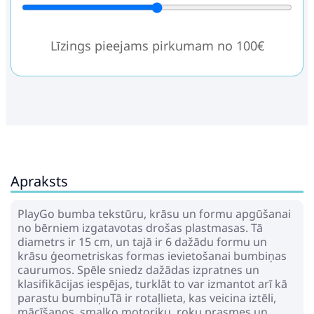
Līzings pieejams pirkumam no 100€
Apraksts
PlayGo bumba tekstūru, krāsu un formu apgūšanai
no bērniem izgatavotas drošas plastmasas. Tā
diametrs ir 15 cm, un tajā ir 6 dažādu formu un
krāsu ģeometriskas formas ievietošanai bumbiņas
caurumos. Spēle sniedz dažādas izpratnes un
klasifikācijas iespējas, turklāt to var izmantot arī kā
parastu bumbiņuTā ir rotaļlieta, kas veicina iztēli,
mācīšanos, smalko motoriku, roku prasmes un