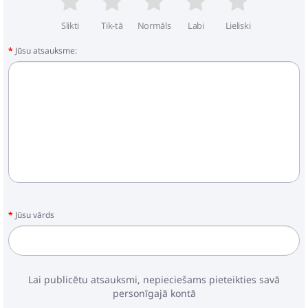
Slikti
Tik-tā
Normāls
Labi
Lieliski
Jūsu atsauksme:
Jūsu vārds
Lai publicētu atsauksmi, nepieciešams pieteikties savā
personīgajā kontā