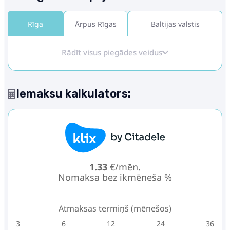
Rīga
Ārpus Rīgas
Baltijas valstis
Rādīt visus piegādes veidus
Iemaksu kalkulators:
1.33
€/mēn.
Nomaksa bez ikmēneša %
Atmaksas termiņš (mēnešos)
3
6
12
24
36