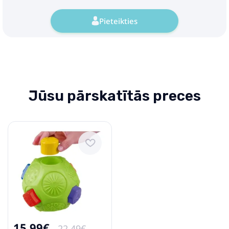
Pieteikties
Jūsu pārskatītās preces
15.99€
22.49€