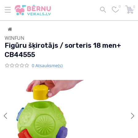
0
0
WINFUN
Figūru šķirotājs / sorteris 18 men+
CB44555
0 Atsauksme(s)