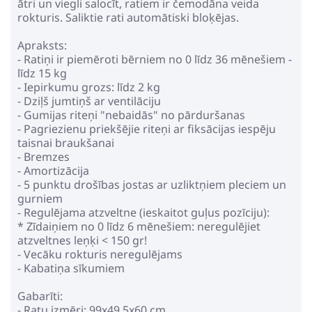
ātri un viegli salocīt, ratiem ir čemodāna veida
rokturis. Saliktie rati automātiski bloķējas.
Apraksts:
- Ratiņi ir piemēroti bērniem no 0 līdz 36 mēnešiem -
līdz 15 kg
- Iepirkumu grozs: līdz 2 kg
- Dziļš jumtiņš ar ventilāciju
- Gumijas riteņi "nebaidās" no pārduršanas
- Pagriezienu priekšējie riteņi ar fiksācijas iespēju
taisnai braukšanai
- Bremzes
- Amortizācija
- 5 punktu drošības jostas ar uzliktņiem pleciem un
gurniem
- Regulējama atzveltne (ieskaitot guļus pozīciju):
* Zīdaiņiem no 0 līdz 6 mēnešiem: neregulējiet
atzveltnes leņķi < 150 gr!
- Vecāku rokturis neregulējams
- Kabatiņa sīkumiem
Gabarīti:
- Ratu izmēri: 99х49,5х60 cm