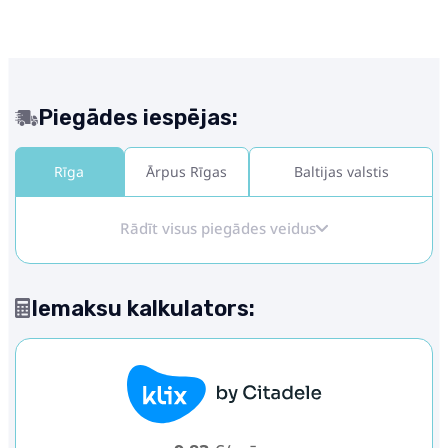
Piegādes iespējas:
Rīga
Ārpus Rīgas
Baltijas valstis
Rādīt visus piegādes veidus
Iemaksu kalkulators: