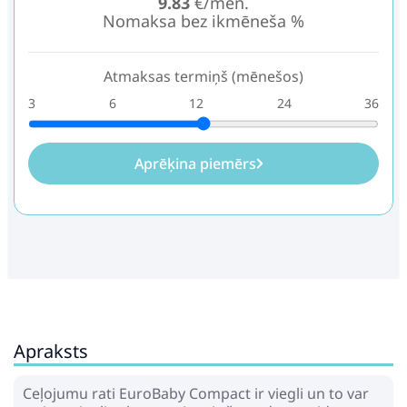
9.83
€/mēn.
Nomaksa bez ikmēneša %
Atmaksas termiņš (mēnešos)
3
6
12
24
36
Aprēķina piemērs
Apraksts
Ceļojumu rati EuroBaby Compact ir viegli un to var