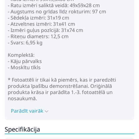
- Ratu izmēri saliktā veidā: 49x59x28 cm
- Augstums no grīdas līdz rokturim: 97 cm
- Sēdekļa izmēri: 31x19 cm
- Atzveltnes izmēri: 31x41 cm
- Izmēri guļus pozīcijā: 31x74 cm
- Riteņu diametrs: 12,5 cm
- Svars: 6,95 kg
Komplektā:
- Kāju pārvalks
- Moskītu tīkls
* Fotoattēli ir tikai kā piemērs, kas ir paredzēti
produkta īpašību demonstrēšanai. Oriģinālā
produkta krāsa ir parādīta 1.-3. fotoattēlā un
nosaukumā.
Parādīt vairāk
Specifikācija