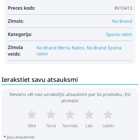
Preces kods:
BV10413
Zīmols:
No Brand
Kategorija:
Sporta ratiņi
Zīmola
No Brand Bērnu Ratiņi
,
No Brand Sporta
veids:
ratiņi
Ierakstiet savu atsauksmi
Neviens vēl nav uzrakstījis atsauksmi par šo produktu. Esi
pirmais!
Slikti
Tik-tā
Normāls
Labi
Lieliski
Jūsu atsauksme: