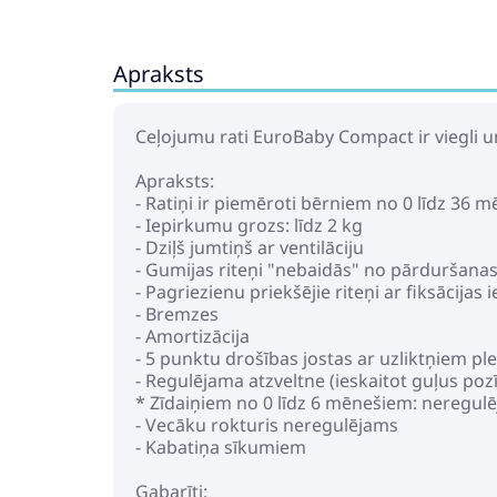
Apraksts
Ceļojumu rati EuroBaby Compact ir viegli un 
Apraksts:
- Ratiņi ir piemēroti bērniem no 0 līdz 36 m
- Iepirkumu grozs: līdz 2 kg
- Dziļš jumtiņš ar ventilāciju
- Gumijas riteņi "nebaidās" no pārduršana
- Pagriezienu priekšējie riteņi ar fiksācijas
- Bremzes
- Amortizācija
- 5 punktu drošības jostas ar uzliktņiem p
- Regulējama atzveltne (ieskaitot guļus pozīc
* Zīdaiņiem no 0 līdz 6 mēnešiem: neregulēji
- Vecāku rokturis neregulējams
- Kabatiņa sīkumiem
Gabarīti: