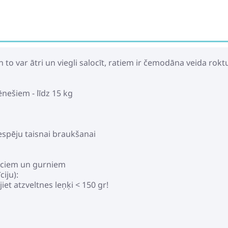
to var ātri un viegli salocīt, ratiem ir čemodāna veida roktur
ēnešiem - līdz 15 kg
s
 iespēju taisnai braukšanai
leciem un gurniem
iju):
et atzveltnes leņķi < 150 gr!