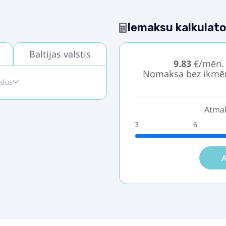
Iemaksu kalkulato
Baltijas valstis
9.83
€/mēn.
Nomaksa bez ikmē
idus
Atmak
3
6
A