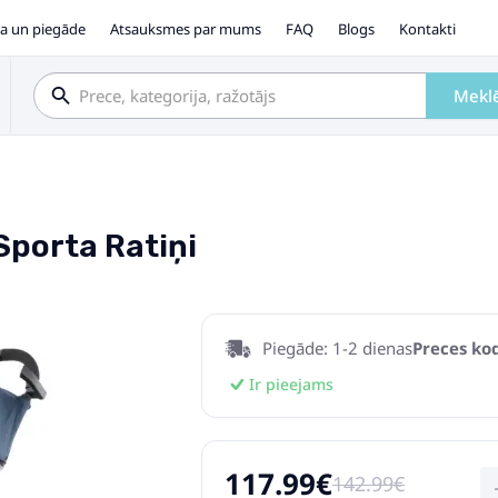
a un piegāde
Atsauksmes par mums
FAQ
Blogs
Kontakti
Mekl
porta Ratiņi
Piegāde: 1-2 dienas
Preces kod
Ir pieejams
117.99€
142.99€