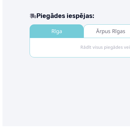
Piegādes iespējas:
Rīga
Ārpus Rīgas
Rādīt visus piegādes ve