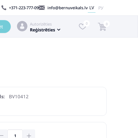
LV
РУ
+371-223-777-09
info@bernuveikals.lv
Autorizēties
0
0
ēt
Reģistrēties
s:
BV10412