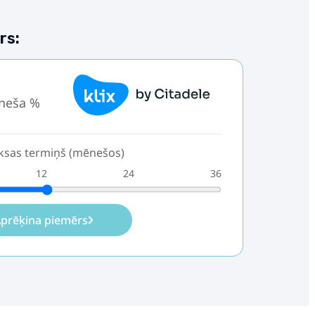
rs:
neša %
sas termiņš (mēnešos)
12
24
36
prēķina piemērs