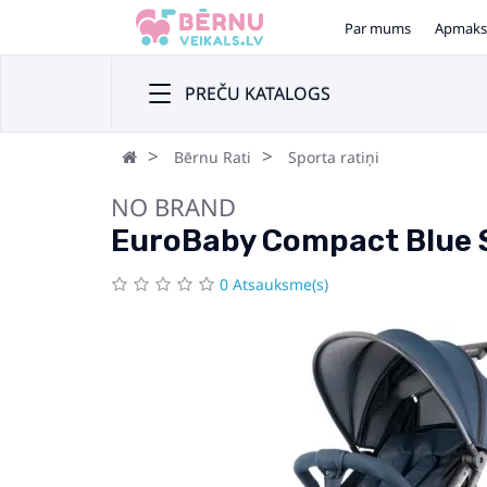
Par mums
Apmaks
PREČU KATALOGS
Bērnu Rati
Sporta ratiņi
NO BRAND
EuroBaby Compact Blue S
0 Atsauksme(s)