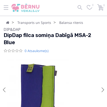
0
0
Transports un Sports
Balansa ritenis
DIP&DAP
DipDap filca somiņa Dabīgā MSA-2
Blue
0 Atsauksme(s)