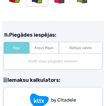
Piegādes iespējas:
Rīga
Ārpus Rīgas
Baltijas valstis
Rādīt visus piegādes veidus
Iemaksu kalkulators: