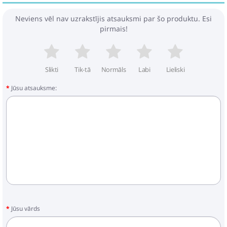
Neviens vēl nav uzrakstījis atsauksmi par šo produktu. Esi
pirmais!
Slikti
Tik-tā
Normāls
Labi
Lieliski
Jūsu atsauksme:
Jūsu vārds