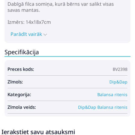
Dabīgā filca somiņa, kurā bērns var salikt visas
savas mantas.
Izmērs: 14x18x7cm
Parādīt vairāk
Specifikācija
Preces kods:
BV2398
Zīmols:
Dip&Dap
Kategorija:
Balansa ritenis
Zīmola veids:
Dip&Dap Balansa ritenis
Ierakstiet savu atsauksmi