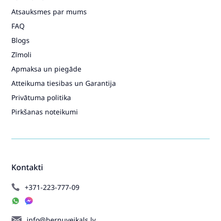
Atsauksmes par mums
CHILDHOME Lambda 3
FAQ
Anthracite Barošanas Krēsls
Transformeris 4in1
Blogs
186.99€
224.99€
Zīmoli
Apmaksa un piegāde
Pirkt
Patīk
Atteikuma tiesibas un Garantija
Privātuma politika
Pirkšanas noteikumi
Kontakti
+371-223-777-09
info@bernuveikals.lv