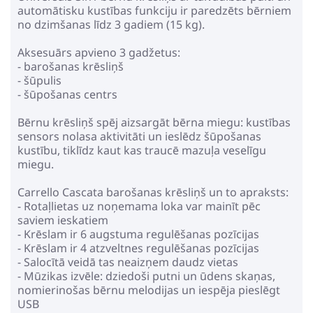
127.99€
154.99€
automātisku kustības funkciju ir paredzēts bērniem
no dzimšanas līdz 3 gadiem (15 kg).
Pirkt
Patīk
Aksesuārs apvieno 3 gadžetus:
- barošanas krēsliņš
- šūpulis
- šūpošanas centrs
Childhome Evosit Black 2in1
Bērnu krēsliņš spēj aizsargāt bērna miegu: kustības
Barošanas Krēsls
sensors nolasa aktivitāti un ieslēdz šūpošanas
235.99€
kustību, tiklīdz kaut kas traucē mazuļa veselīgu
283.99€
miegu.
Carrello Cascata barošanas krēsliņš un to apraksts:
Pirkt
Patīk
- Rotaļlietas uz noņemama loka var mainīt pēc
saviem ieskatiem
- Krēslam ir 6 augstuma regulēšanas pozīcijas
- Krēslam ir 4 atzveltnes regulēšanas pozīcijas
Krēsla kāju pagarināšanas
- Salocītā veidā tas neaizņem daudz vietas
komplekts Childhome Evolu
- Mūzikas izvēle: dziedoši putni un ūdens skaņas,
Dark Natural Black
nomierinošas bērnu melodijas un iespēja pieslēgt
69.99€
87.99€
USB