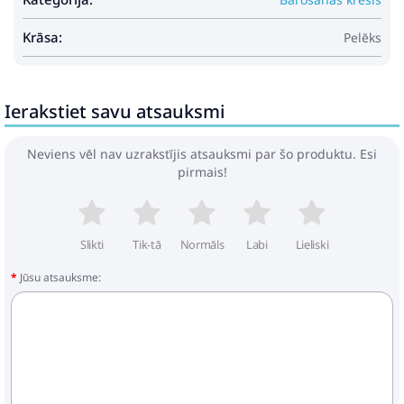
Pirkt
Patīk
Krāsa:
Pelēks
Childhome Evosit Jersey Hearts
Ierakstiet savu atsauksmi
Ieliktnis Krēslam
47.49€
62.99€
Neviens vēl nav uzrakstījis atsauksmi par šo produktu. Esi
pirmais!
Pirkt
Patīk
Slikti
Tik-tā
Normāls
Labi
Lieliski
Jūsu atsauksme:
Bērnu Barošanas Krēsls, Pelēks
Vidaxl
87.99€
110.49€
Pirkt
Patīk