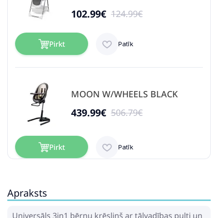
102.99€
124.99€
Pirkt
Patīk
MOON W/WHEELS BLACK
439.99€
506.79€
Pirkt
Patīk
Apraksts
CHILDHOME Evolu Newborn
Seat nat/wh for Evolu2 +
One80° Barošanas Krēsls
Universāls 3in1 bērnu krēsliņš ar tālvadības pulti un