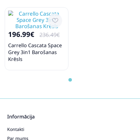
Cybex Wanders Highchair
Hippie Wrestler Barošanas
Krēsls
196.99€
236.49€
494.99€
569.99€
Carrello Cascata Space
Grey 3in1 Barošanas
Pirkt
Patīk
Krēsls
Cybex Lemo Sand White
Barošanas krēsliņš
315.99€
363.99€
Informācija
Pirkt
Patīk
Kontakti
Par mums