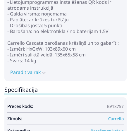
- Lietojumprogrammas instalēšanas QR kods ir
atrodams instrukcijā
Pirkt
Patīk
- Galda virsma: noņemama
- Paplāte: ar krūzes turētāju
- Drošības josta: 5 punkti
- Barošana: no elektrotīkla / no baterijām 1,5V
Cybex Tray Infinity black
Carrello Cascata barošanas krēsliņš un to gabarīti:
Paplāte krēsliņam Lemo
- Izmēri: HxGxW: 103x89x60 cm
- Izmēri saliktā veidā: 135х65х58 cm
42.99€
56.99€
- Svars: 14 kg
Parādīt vairāk
Pirkt
Patīk
Specifikācija
Barošanas Krēsls Lionelo
Preces kods:
ZANNA bubblegum
BV18757
112.99€
136.99€
Zīmols:
Carrello
Kategorija:
Barošanas krēsls