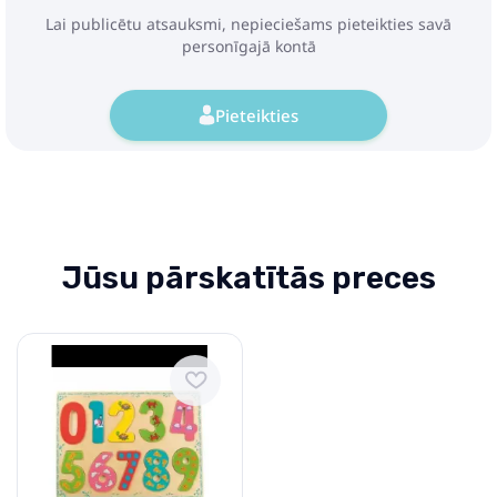
Lai publicētu atsauksmi, nepieciešams pieteikties savā
personīgajā kontā
Pieteikties
Jūsu pārskatītās preces