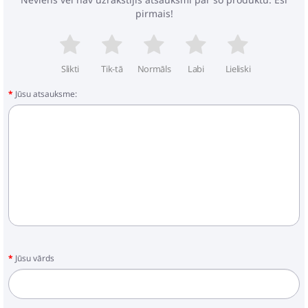
pirmais!
Slikti
Tik-tā
Normāls
Labi
Lieliski
Jūsu atsauksme:
Jūsu vārds