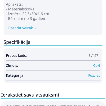
Apraksts:
- Materiāls:koks
- Izmērs: 22,5x30x1,6 cm
- Bērniem no 3 gadiem
Parādīt vairāk
Specifikācija
Preces kods:
BV4271
Zīmols:
Goki
Kategorija:
Puzzles
Ierakstiet savu atsauksmi
Neviens vēl nav uzrakstījis atsauksmi par šo produktu. Esi