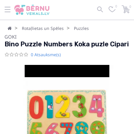
0
0
Rotaļlietas un Spēles
Puzzles
GOKI
Bino Puzzle Numbers Koka puzle Cipari
0 Atsauksme(s)