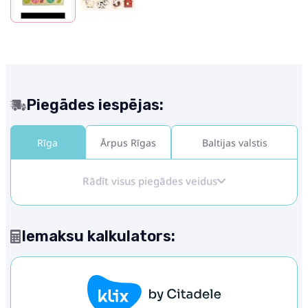
Piegādes iespējas:
Rīga
Ārpus Rīgas
Baltijas valstis
Rādīt visus piegādes veidus
Iemaksu kalkulators: