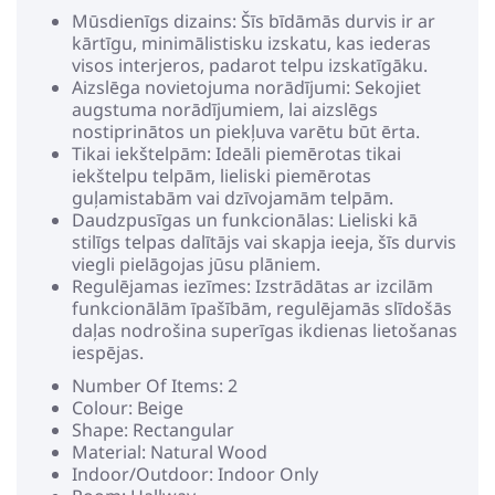
Mūsdienīgs dizains: Šīs bīdāmās durvis ir ar
kārtīgu, minimālistisku izskatu, kas iederas
visos interjeros, padarot telpu izskatīgāku.
Aizslēga novietojuma norādījumi: Sekojiet
augstuma norādījumiem, lai aizslēgs
nostiprinātos un piekļuva varētu būt ērta.
Tikai iekštelpām: Ideāli piemērotas tikai
iekštelpu telpām, lieliski piemērotas
guļamistabām vai dzīvojamām telpām.
Daudzpusīgas un funkcionālas: Lieliski kā
stilīgs telpas dalītājs vai skapja ieeja, šīs durvis
viegli pielāgojas jūsu plāniem.
Regulējamas iezīmes: Izstrādātas ar izcilām
funkcionālām īpašībām, regulējamās slīdošās
daļas nodrošina superīgas ikdienas lietošanas
iespējas.
Number Of Items: 2
Colour: Beige
Shape: Rectangular
Material: Natural Wood
Indoor/Outdoor: Indoor Only