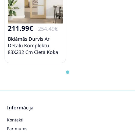
211.99€
254.49€
Bīdāmās Durvis Ar
Detaļu Komplektu
83X232 Cm Cietā Koka
Priede Vidaxl
Informācija
Kontakti
Par mums