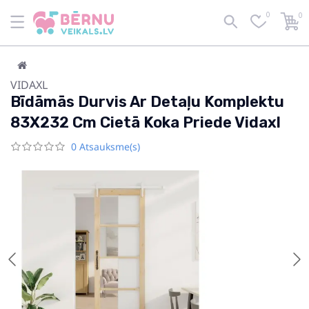
0
0
VIDAXL
Bīdāmās Durvis Ar Detaļu Komplektu
83X232 Cm Cietā Koka Priede Vidaxl
0 Atsauksme(s)