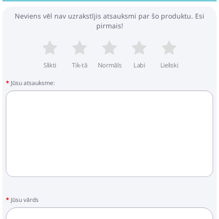
Neviens vēl nav uzrakstījis atsauksmi par šo produktu. Esi
pirmais!
Slikti
Tik-tā
Normāls
Labi
Lieliski
Jūsu atsauksme:
Jūsu vārds