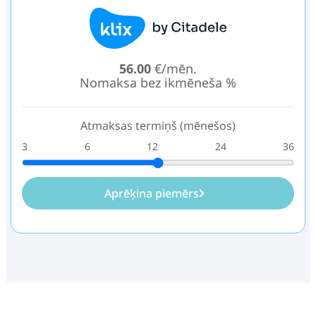
56.00
€/mēn.
Nomaksa bez ikmēneša %
Atmaksas termiņš (mēnešos)
3
6
12
24
36
Aprēķina piemērs