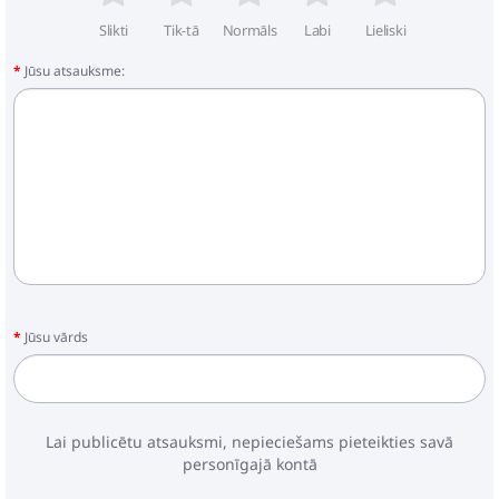
- Komplektā iekļauts kāju pārvalks
Slikti
Tik-tā
Normāls
Labi
Lieliski
- Noņemama augšdaļa
- Noņemama mīksta odere
Jūsu atsauksme:
- Viegli uzstādāms automašīnā
- Autosēdeklis atbilst Eiropas drošības standartam
ECE R44 / 04
- Sēdekļa izmēri: 42x60x71 cm
- Svars: 3,5 kg
Jūsu vārds
Lai publicētu atsauksmi, nepieciešams pieteikties savā
personīgajā kontā