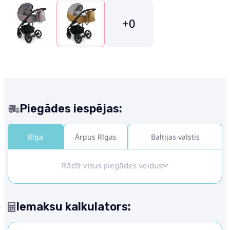
+0
Piegādes iespējas:
Rīga
Ārpus Rīgas
Baltijas valstis
Rādīt visus piegādes veidus
Iemaksu kalkulators: