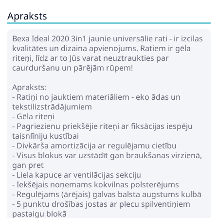
Apraksts
Bexa Ideal 2020 3in1 jaunie universālie rati - ir izcilas
kvalitātes un dizaina apvienojums. Ratiem ir gēla
riteņi, līdz ar to Jūs varat neuztraukties par
caurduršanu un pārējām rūpem!
Apraksts:
- Ratiņi no jauktiem materiāliem - eko ādas un
tekstilizstrādājumiem
- Gēla riteņi
- Pagriezienu priekšējie riteņi ar fiksācijas iespēju
taisnlīniju kustībai
- Divkārša amortizācija ar regulējamu cietību
- Visus blokus var uzstādīt gan braukšanas virzienā,
gan pret
- Liela kapuce ar ventilācijas sekciju
- Iekšējais noņemams kokvilnas polsterējums
- Regulējams (ārējais) galvas balsta augstums kulbā
- 5 punktu drošības jostas ar plecu spilventiņiem
pastaigu blokā