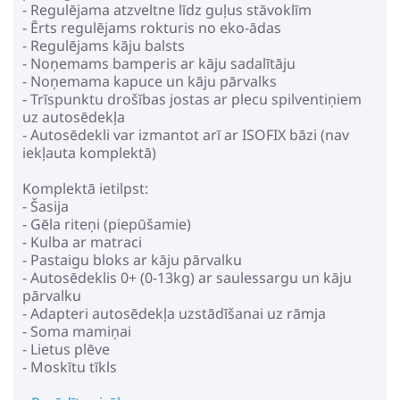
- Regulējama atzveltne līdz guļus stāvoklīm
- Ērts regulējams rokturis no eko-ādas
- Regulējams kāju balsts
- Noņemams bamperis ar kāju sadalītāju
- Noņemama kapuce un kāju pārvalks
- Trīspunktu drošības jostas ar plecu spilventiņiem
uz autosēdekļa
- Autosēdekli var izmantot arī ar ISOFIX bāzi (nav
iekļauta komplektā)
Komplektā ietilpst:
- Šasija
- Gēla riteņi (piepūšamie)
- Kulba ar matraci
- Pastaigu bloks ar kāju pārvalku
- Autosēdeklis 0+ (0-13kg) ar saulessargu un kāju
pārvalku
- Adapteri autosēdekļa uzstādīšanai uz rāmja
- Soma mamiņai
- Lietus plēve
- Moskītu tīkls
- Pudeles turētājs