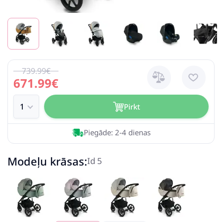
739.99€
671.99€
Pirkt
Piegāde: 2-4 dienas
Modeļu krāsas:
Id 5