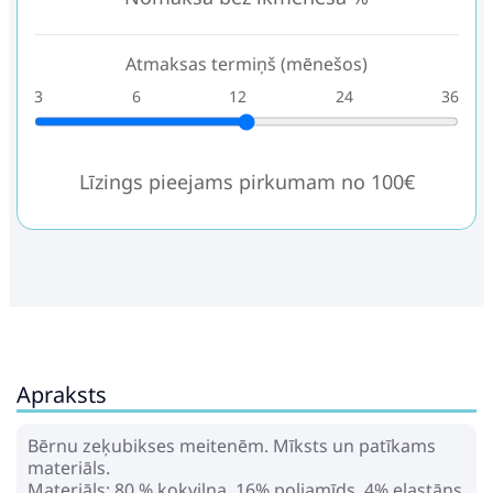
Atmaksas termiņš (mēnešos)
3
6
12
24
36
Līzings pieejams pirkumam no 100€
Apraksts
Bērnu zeķubikses meitenēm. Mīksts un patīkams
materiāls.
Materiāls: 80 % kokvilna, 16% poliamīds, 4% elastāns