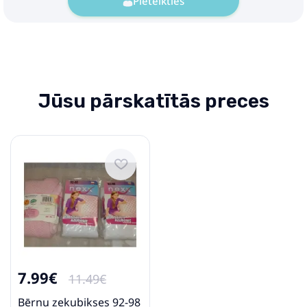
Pieteikties
Jūsu pārskatītās preces
7.99€
11.49€
Bērnu zeķubikses 92-98