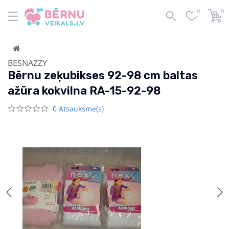
0
0
BESNAZZY
Bērnu zeķubikses 92-98 cm baltas
ažūra kokvilna RA-15-92-98
0 Atsauksme(s)