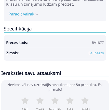
Krāsu un zīmējumu lūdzam precizēt.
Parādīt vairāk
Specifikācija
Preces kods:
BV1877
Zīmols:
BeSnazzy
Ierakstiet savu atsauksmi
Neviens vēl nav uzrakstījis atsauksmi par šo produktu. Esi
pirmais!
Slikti
Tik-tā
Normāls
Labi
Lieliski