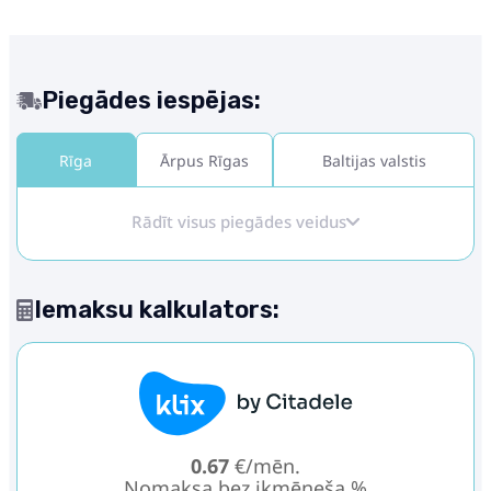
Piegādes iespējas:
Rīga
Ārpus Rīgas
Baltijas valstis
Rādīt visus piegādes veidus
Iemaksu kalkulators:
0.67
€/mēn.
Nomaksa bez ikmēneša %