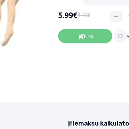
5.99€
8.49€
Pirkt
Iemaksu kalkulato