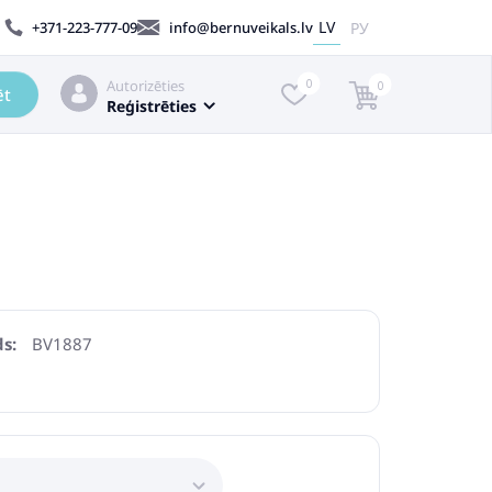
LV
РУ
+371-223-777-09
info@bernuveikals.lv
Autorizēties
0
0
ēt
Reģistrēties
s:
BV1887