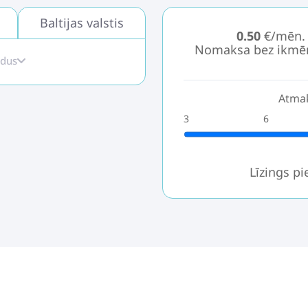
Baltijas valstis
0.50
€/mēn.
Nomaksa bez ikmē
idus
Atmak
3
6
Līzings p