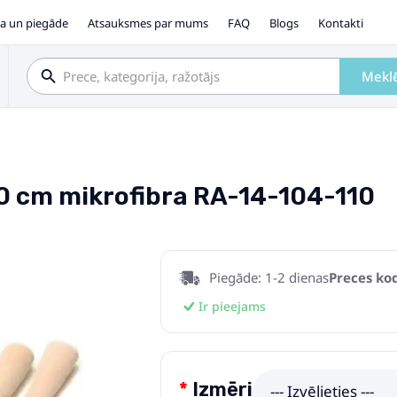
a un piegāde
Atsauksmes par mums
FAQ
Blogs
Kontakti
Mekl
0 cm mikrofibra RA-14-104-110
Piegāde: 1-2 dienas
Preces kod
Ir pieejams
Izmēri
--- Izvēlieties ---