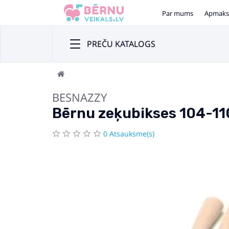
Par mums
Apmaks
PREČU KATALOGS
BESNAZZY
Bērnu zeķubikses 104-11
0 Atsauksme(s)