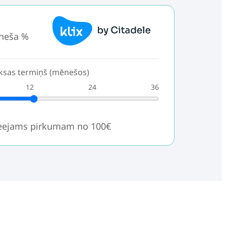
neša %
sas termiņš (mēnešos)
12
24
36
ieejams pirkumam no 100€