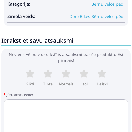
Kategorija:
Bērnu velosipēdi
Zīmola veids:
Dino Bikes Bērnu velosipēdi
Ierakstiet savu atsauksmi
Neviens vēl nav uzrakstījis atsauksmi par šo produktu. Esi
pirmais!
Slikti
Tik-tā
Normāls
Labi
Lieliski
Jūsu atsauksme: