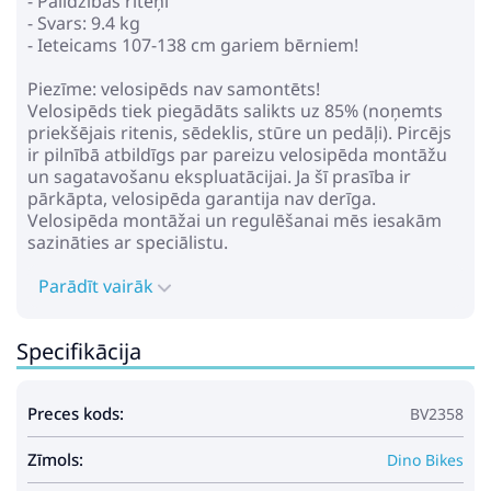
- Palīdzības riteņi
- Svars: 9.4 kg
- Ieteicams 107-138 cm gariem bērniem!
Piezīme: velosipēds nav samontēts!
Velosipēds tiek piegādāts salikts uz 85% (noņemts
priekšējais ritenis, sēdeklis, stūre un pedāļi). Pircējs
ir pilnībā atbildīgs par pareizu velosipēda montāžu
un sagatavošanu ekspluatācijai. Ja šī prasība ir
pārkāpta, velosipēda garantija nav derīga.
Velosipēda montāžai un regulēšanai mēs iesakām
sazināties ar speciālistu.
Parādīt vairāk
Specifikācija
Preces kods:
BV2358
Zīmols:
Dino Bikes