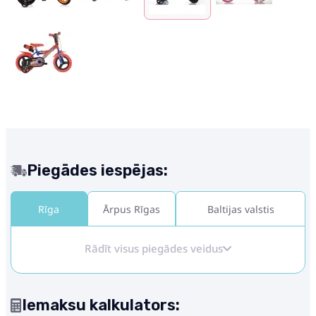
Piegādes iespējas:
Rīga
Ārpus Rīgas
Baltijas valstis
Rādīt visus piegādes veidus
Iemaksu kalkulators: