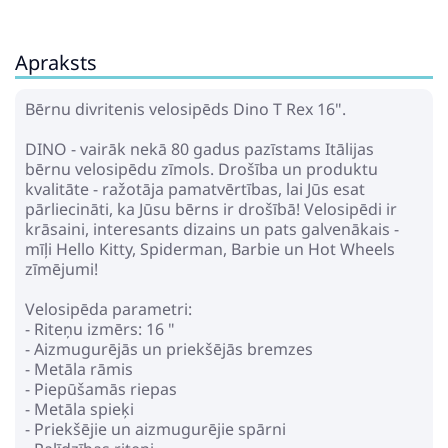
Apraksts
Bērnu divritenis velosipēds Dino T Rex 16".
DINO - vairāk nekā 80 gadus pazīstams Itālijas
bērnu velosipēdu zīmols. Drošība un produktu
kvalitāte - ražotāja pamatvērtības, lai Jūs esat
pārliecināti, ka Jūsu bērns ir drošībā! Velosipēdi ir
krāsaini, interesants dizains un pats galvenākais -
mīļi Hello Kitty, Spiderman, Barbie un Hot Wheels
zīmējumi!
Velosipēda parametri:
- Riteņu izmērs: 16 "
- Aizmugurējās un priekšējās bremzes
- Metāla rāmis
- Piepūšamās riepas
- Metāla spieķi
- Priekšējie un aizmugurējie spārni