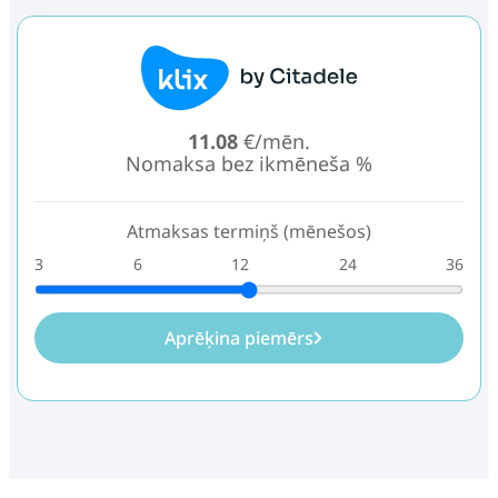
11.08
€/mēn.
Nomaksa bez ikmēneša %
Atmaksas termiņš (mēnešos)
3
6
12
24
36
Aprēķina piemērs