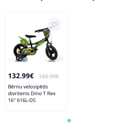
132.99€
160.99€
Bērnu velosipēds
divritenis Dino T Rex
16" 616L-DS