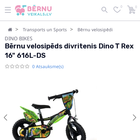
0
0
Transports un Sports
Bērnu velosipēdi
DINO BIKES
Bērnu velosipēds divritenis Dino T Rex
16" 616L-DS
0 Atsauksme(s)