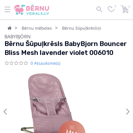
0
0
Bērnu mēbeles
Bērnu šūpuļkrēsliņi
BABYBJÖRN
Bērnu Šūpuļkrēsls BabyBjorn Bouncer
Bliss Mesh lavender violet 006010
0 Atsauksme(s)