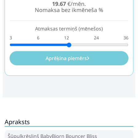
19.67
€/mēn.
Nomaksa bez ikmēneša %
Atmaksas termiņš (mēnešos)
3
6
12
24
36
Aprēķina piemērs
Apraksts
Šūpuļkrēsliņš BabyBjorn Bouncer Bliss