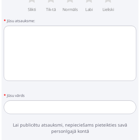
Slikti
Tik-tā
Normāls
Labi
Lieliski
Jūsu atsauksme:
Jūsu vārds
Lai publicētu atsauksmi, nepieciešams pieteikties savā
personīgajā kontā