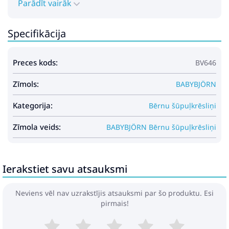
Parādīt vairāk
Specifikācija
Preces kods:
BV646
Zīmols:
BABYBJÖRN
Kategorija:
Bērnu šūpuļkrēsliņi
Zīmola veids:
BABYBJÖRN Bērnu šūpuļkrēsliņi
Ierakstiet savu atsauksmi
Neviens vēl nav uzrakstījis atsauksmi par šo produktu. Esi
pirmais!