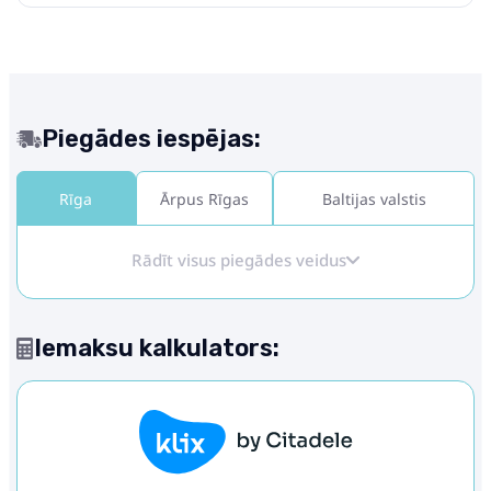
Piegādes iespējas:
Rīga
Ārpus Rīgas
Baltijas valstis
Rādīt visus piegādes veidus
Iemaksu kalkulators: