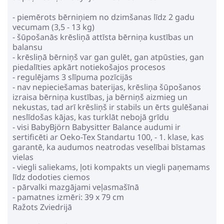
- piemērots bērniņiem no dzimšanas līdz 2 gadu
vecumam (3,5 - 13 kg)
- šūpošanās krēsliņā attīsta bērniņa kustības un
balansu
- krēsliņā bērniņš var gan gulēt, gan atpūsties, gan
piedalīties apkārt notiekošajos procesos
- regulējams 3 slīpuma pozīcijās
- nav nepieciešamas baterijas, krēsliņa šūpošanos
izraisa bērniņa kustības, ja bērniņš aizmieg un
nekustas, tad arī krēsliņš ir stabils un ērts gulēšanai
neslīdošas kājas, kas turklāt nebojā grīdu
- visi BabyBjörn Babysitter Balance audumi ir
sertificēti ar Oeko-Tex Standartu 100, - 1. klase, kas
garantē, ka audumos neatrodas veselībai bīstamas
vielas
- viegli saliekams, ļoti kompakts un viegli paņemams
līdz dodoties ciemos
- pārvalki mazgājami veļasmašīnā
- pamatnes izmēri: 39 x 79 cm
Ražots Zviedrijā