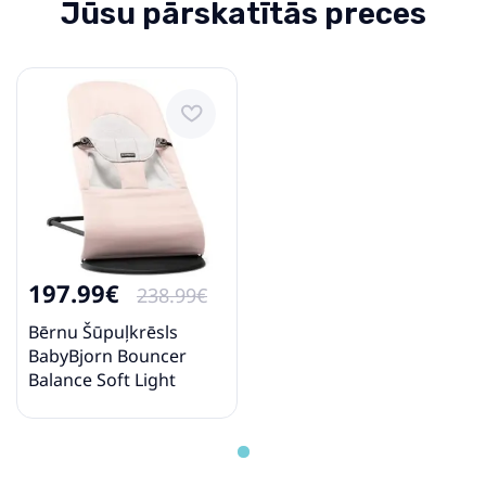
Jūsu pārskatītās preces
197.99€
238.99€
Bērnu Šūpuļkrēsls
BabyBjorn Bouncer
Balance Soft Light
pink/Grey Cotton/Jersey
005189