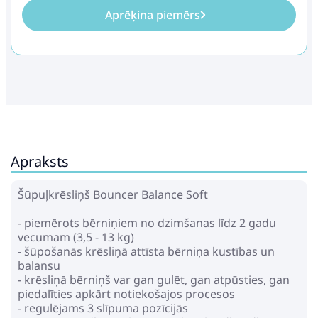
Aprēķina piemērs
Apraksts
Šūpuļkrēsliņš Bouncer Balance Soft
- piemērots bērniņiem no dzimšanas līdz 2 gadu
vecumam (3,5 - 13 kg)
- šūpošanās krēsliņā attīsta bērniņa kustības un
balansu
- krēsliņā bērniņš var gan gulēt, gan atpūsties, gan
piedalīties apkārt notiekošajos procesos
- regulējams 3 slīpuma pozīcijās