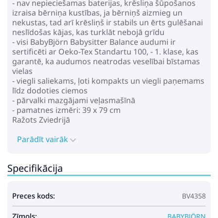
- nav nepieciešamas baterijas, krēsliņa šūpošanos
izraisa bērniņa kustības, ja bērniņš aizmieg un
nekustas, tad arī krēsliņš ir stabils un ērts gulēšanai
neslīdošas kājas, kas turklāt nebojā grīdu
- visi BabyBjörn Babysitter Balance audumi ir
sertificēti ar Oeko-Tex Standartu 100, - 1. klase, kas
garantē, ka audumos neatrodas veselībai bīstamas
vielas
- viegli saliekams, ļoti kompakts un viegli paņemams
līdz dodoties ciemos
- pārvalki mazgājami veļasmašīnā
- pamatnes izmēri: 39 x 79 cm
Ražots Zviedrijā
Parādīt vairāk
Specifikācija
Preces kods:
BV4358
Zīmols:
BABYBJÖRN