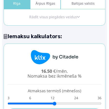
Rīga
Ārpus Rīgas
Baltijas valstis
Rādīt visus piegādes veidus
Iemaksu kalkulators:
16.50
€/mēn.
Nomaksa bez ikmēneša %
Atmaksas termiņš (mēnešos)
3
6
12
24
36