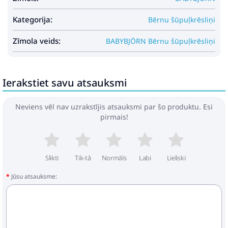
Kategorija:
Bērnu šūpuļkrēsliņi
Zīmola veids:
BABYBJÖRN Bērnu šūpuļkrēsliņi
Ierakstiet savu atsauksmi
Neviens vēl nav uzrakstījis atsauksmi par šo produktu. Esi
pirmais!
Slikti
Tik-tā
Normāls
Labi
Lieliski
Jūsu atsauksme: