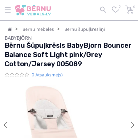
0
0
Bērnu mēbeles
Bērnu šūpuļkrēsliņi
BABYBJÖRN
Bērnu Šūpuļkrēsls BabyBjorn Bouncer
Balance Soft Light pink/Grey
Cotton/Jersey 005089
0 Atsauksme(s)