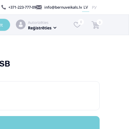
LV
РУ
+371-223-777-09
info@bernuveikals.lv
Autorizēties
0
0
ēt
Reģistrēties
5SB