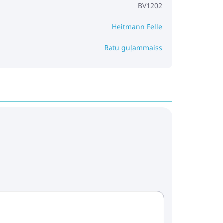
BV1202
Heitmann Felle
ma - Ratu soma Zagatto Maja Pink
Ratu guļammaiss
Pirkt
Patīk
ilvens ratiņiem Rainbow Mountain
Pirkt
Patīk
teri Maema AZ1 ratiem autosēdeklim
i-Cosi Nuna Joie
Pirkt
Patīk