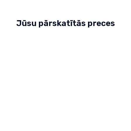
95.79€
122.49€
Jūsu pārskatītās preces
Venicci Parasol G
43.99€
57.99€
Aizsargs ratiņu
34.39€
38.49€