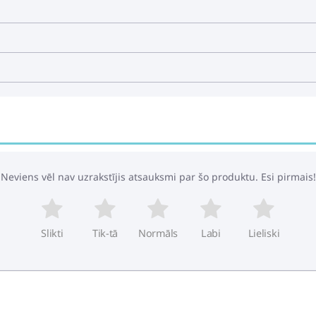
Māmiņas mugurso
38.99€
51.99€
Prettriecienu sp
Neviens vēl nav uzrakstījis atsauksmi par šo produktu. Esi pirmais!
35.39€
39.49€
Slikti
Tik-tā
Normāls
Labi
Lieliski
Universālie adap
BeSafe Cybex Max
43.99€
57.99€