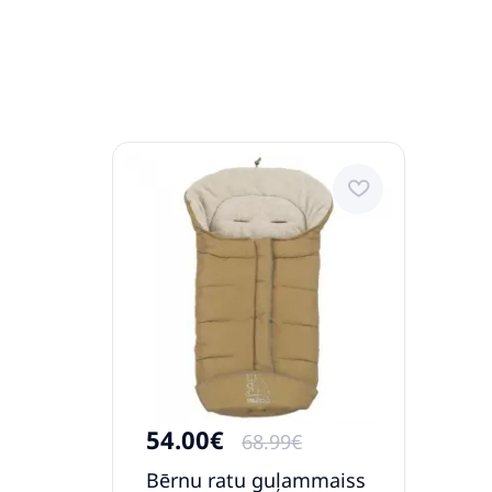
54.00€
68.99€
Bērnu ratu guļammaiss