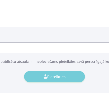
Guļammaiss WOOL 
45.99€
AeroMoov Air Lay
autosēdeklim 15-
 publicētu atsauksmi, nepieciešams pieteikties savā personīgajā k
40.99€
53.99€
Pieteikties
Zaffiro Paplaši
beige