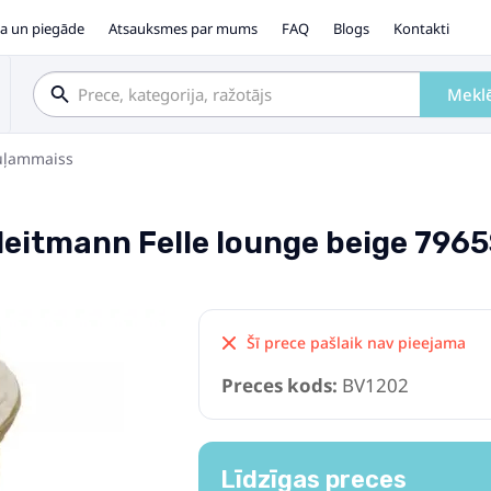
a un piegāde
Atsauksmes par mums
FAQ
Blogs
Kontakti
Mekl
uļammaiss
eitmann Felle lounge beige 796
Šī prece pašlaik nav pieejama
Preces kods:
BV1202
Līdzīgas preces