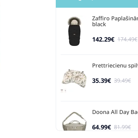
Zaffiro Paplaši
black
142.29€
174.49€
Prettriecienu sp
35.39€
39.49€
Doona All Day B
64.99€
81.99€