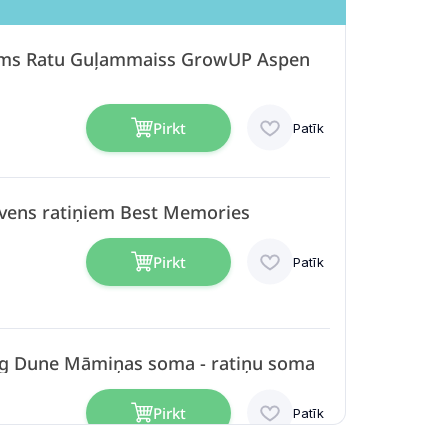
nāms Ratu Guļammaiss GrowUP Aspen
Pirkt
Patīk
ilvens ratiņiem Best Memories
Pirkt
Patīk
ag Dune Māmiņas soma - ratiņu soma
Pirkt
Patīk