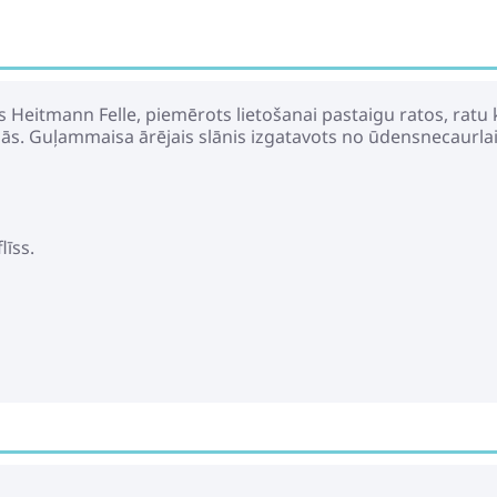
Adapteris-Savien
Connector
Heitmann Felle, piemērots lietošanai pastaigu ratos, ratu 
malās. Guļammaisa ārējais slānis izgatavots no ūdensnecaurl
73.99€
92.99€
Leclerc Baby Gre
līss.
42.50€
55.99€
Prettriecienu sp
35.39€
39.49€