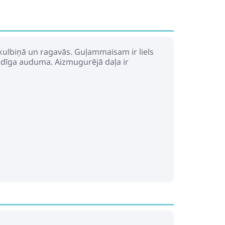
otājs Dvīņu ratiem Leclerc Twin
kulbiņā un ragavās. Guļammaisam ir liels
aidīga auduma. Aizmugurējā daļa ir
Pirkt
Patīk
y Melange Ratu soma-organaizers
Pirkt
Patīk
ilvens ratiņiem Taste of Summer
Pirkt
Patīk