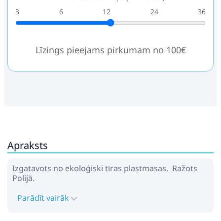
3
6
12
24
36
Līzings pieejams pirkumam no 100€
Apraksts
Izgatavots no ekoloģiski tīras plastmasas. Ražots
Polijā.
Parādīt vairāk