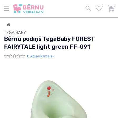
0
0
TEGA BABY
Bērnu podiņš TegaBaby FOREST
FAIRYTALE light green FF-091
0 Atsauksme(s)