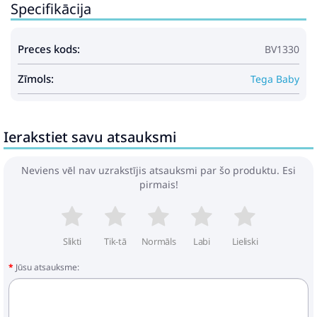
Specifikācija
Preces kods:
BV1330
Zīmols:
Tega Baby
Ierakstiet savu atsauksmi
Neviens vēl nav uzrakstījis atsauksmi par šo produktu. Esi
pirmais!
Slikti
Tik-tā
Normāls
Labi
Lieliski
Jūsu atsauksme: