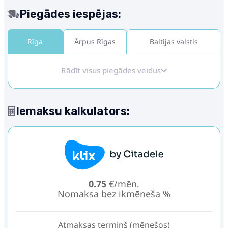
Piegādes iespējas:
Rīga
Ārpus Rīgas
Baltijas valstis
Rādīt visus piegādes veidus
Iemaksu kalkulators:
0.75
€/mēn.
Nomaksa bez ikmēneša %
Atmaksas termiņš (mēnešos)