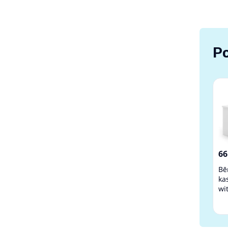
Po
66
Bē
ka
wi