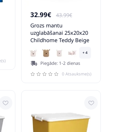
32.99€
43.99€
Grozs mantu
uzglabāšanai 25x20x20
Childhome Teddy Beige
+ 4
(s)
Piegāde: 1-2 dienas
0 Atsauksme(s)