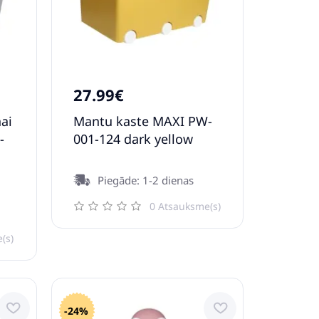
27.99€
ai
Mantu kaste MAXI PW-
-
001-124 dark yellow
Piegāde: 1-2 dienas
0 Atsauksme(s)
(s)
-24%