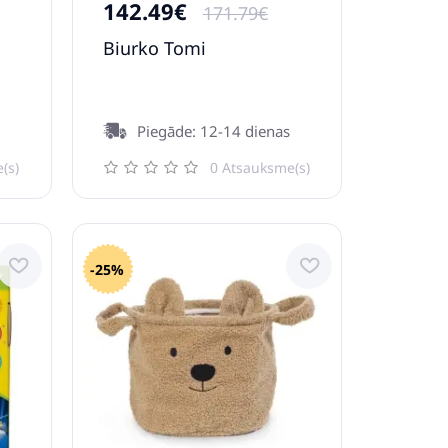
142.49€
171.79€
Biurko Tomi
Piegāde: 12-14 dienas
(s)
0 Atsauksme(s)
-25%