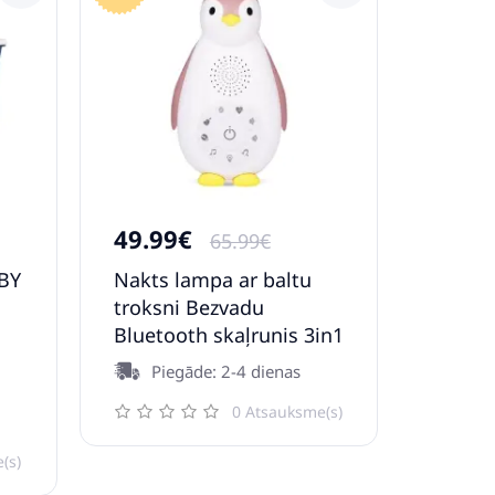
49.99€
65.99€
BY
Nakts lampa ar baltu
troksni Bezvadu
Bluetooth skaļrunis 3in1
Zazu Penguin Zoe Pink
Piegāde: 2-4 dienas
0 Atsauksme(s)
(s)