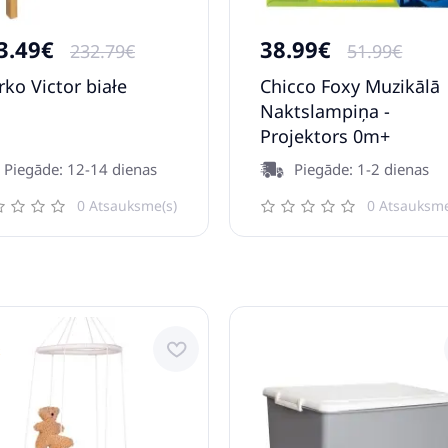
3.49€
38.99€
232.79€
51.99€
rko Victor białe
Chicco Foxy Muzikālā
Naktslampiņa -
Projektors 0m+
Piegāde: 12-14 dienas
Piegāde: 1-2 dienas
0 Atsauksme(s)
0 Atsauksme