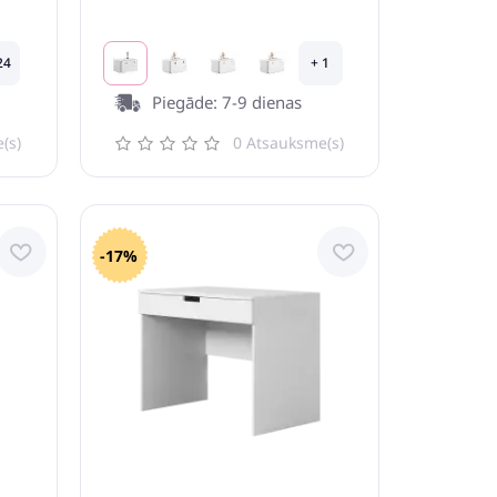
24
+ 1
Piegāde: 7-9 dienas
(s)
0 Atsauksme(s)
-17%