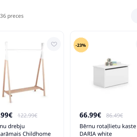
 36 preces
-23%
.99€
66.99€
122.99€
86.49€
nu drebju
Bērnu rotaļlietu kaste
arāmais Childhome
DARIA white