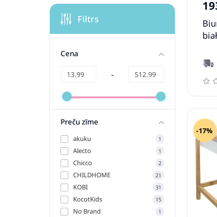
19
Filtrs
Biu
bia
Cena
-
Preču zīme
-17%
akuku
1
Alecto
1
Chicco
2
CHILDHOME
21
KOBI
31
KocotKids
15
No Brand
1