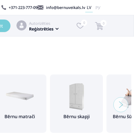
LV
РУ
+371-223-777-09
info@bernuveikals.lv
Autorizēties
0
0
ēt
Reģistrēties
Bērnu matrači
Bērnu skapji
Bērnu šūp