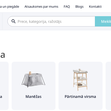
a un piegāde
Atsauksmes par mums
FAQ
Blogs
Kontakti
Mekl
ta
ļa
Manēžas
Pārtinamā virsma