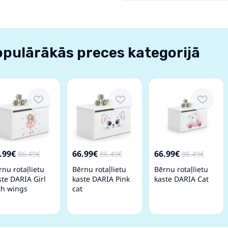
pulārākās preces kategorijā
.99€
66.99€
66.99€
86.49€
86.49€
86.49€
rnu rotaļlietu
Bērnu rotaļlietu
Bērnu rotaļlietu
ste DARIA Girl
kaste DARIA Pink
kaste DARIA Cat
th wings
cat