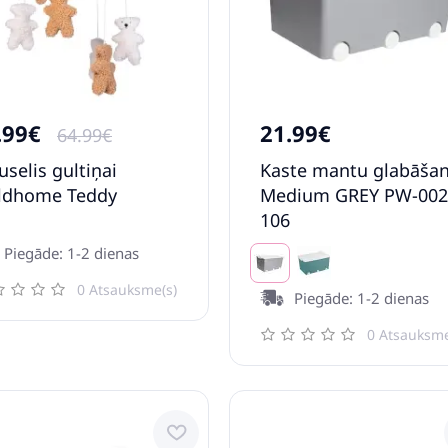
.99€
21.99€
64.99€
uselis gultiņai
Kaste mantu glabāšan
ldhome Teddy
Medium GREY PW-002
106
Piegāde: 1-2 dienas
0 Atsauksme(s)
Piegāde: 1-2 dienas
0 Atsauksme