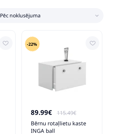
Pēc noklusējuma
-22%
89.99€
115.49€
Bērnu rotaļlietu kaste
INGA ball