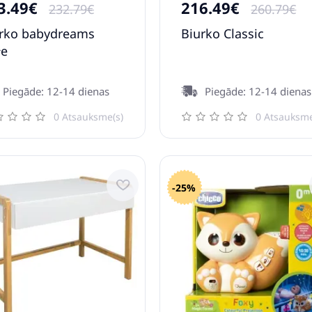
3.49€
216.49€
232.79€
260.79€
rko babydreams
Biurko Classic
łe
Piegāde: 12-14 dienas
Piegāde: 12-14 dienas
0 Atsauksme(s)
0 Atsauksme
-25%