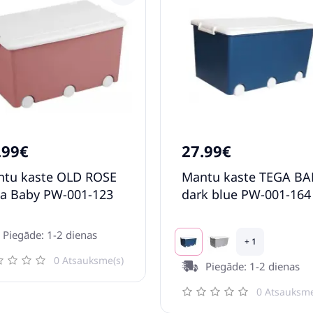
.99€
27.99€
tu kaste OLD ROSE
Mantu kaste TEGA BA
a Baby PW-001-123
dark blue PW-001-164
Piegāde: 1-2 dienas
+ 1
0 Atsauksme(s)
Piegāde: 1-2 dienas
0 Atsauksme