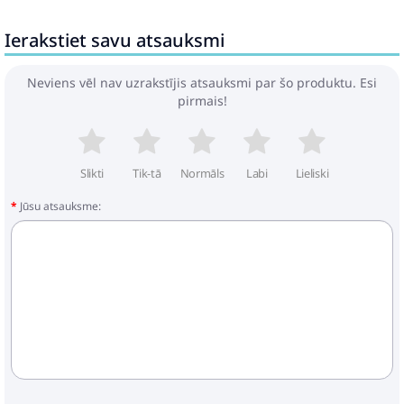
Ierakstiet savu atsauksmi
Neviens vēl nav uzrakstījis atsauksmi par šo produktu. Esi
pirmais!
Slikti
Tik-tā
Normāls
Labi
Lieliski
Jūsu atsauksme: