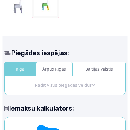
Piegādes iespējas:
Rīga
Ārpus Rīgas
Baltijas valstis
Rādīt visus piegādes veidus
Iemaksu kalkulators: