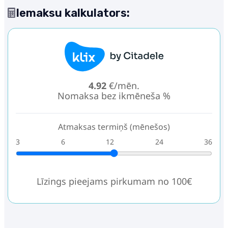
Iemaksu kalkulators:
4.92
€/mēn.
Nomaksa bez ikmēneša %
Atmaksas termiņš (mēnešos)
3
6
12
24
36
Līzings pieejams pirkumam no 100€