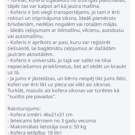
tāpēc tas var kalpot arī kā jautra mašīna.
- Koferis ir ļoti viegli transportējams, jo tam ir ērti
rokturi un stiprinājuma siksna. Ideāli piemērots
brīvdienām, nedēļas nogalēm vai rotaļām mājās.
- Ideāls ceļojumam ar lidmašīnu, vilcienu, autobusu
vai automašīnu.
- Koferis ir aprīkots ar pasi, kuru var reģistrēt
tiešsaistē, lai bagātinātu ceļojumus ar dažādām
jautrām aktivitātēm.
- Koferis ir universāls, jo tajā var salikt ne tikai
nepieciešamos priekšmetus, bet arī sēdēt un braukt
uz tā.
- Ja jums ir jāsteidzas, un bērns nespēj tikt jums līdzi,
koferi var ērti likt uz pleca vai vilkt aiz siksnas.
Turklāt, mazulis aiz kofera siksnas var turēties kā
"sunītis pie pavadas".
Raksturojums:
- Kofera izmēri: 46x21x31 cm
- Ieteicams bērniem no 3 gadu vecuma
- Maksimālais lietotāja svars: 50 kg
- Kofera ietilpība: 18 litri