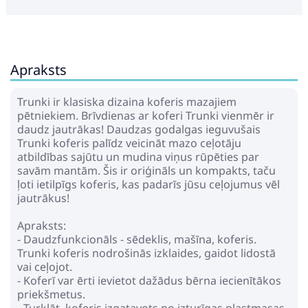
Apraksts
Trunki ir klasiska dizaina koferis mazajiem
pētniekiem. Brīvdienas ar koferi Trunki vienmēr ir
daudz jautrākas! Daudzas godalgas ieguvušais
Trunki koferis palīdz veicināt mazo ceļotāju
atbildības sajūtu un mudina viņus rūpēties par
savām mantām. Šis ir oriģināls un kompakts, taču
ļoti ietilpīgs koferis, kas padarīs jūsu ceļojumus vēl
jautrākus!
Apraksts:
- Daudzfunkcionāls - sēdeklis, mašīna, koferis.
Trunki koferis nodrošinās izklaides, gaidot lidostā
vai ceļojot.
- Koferī var ērti ievietot dažādus bērna iecienītākos
priekšmetus.
- Turklāt, koferis izgatavots no izturīgas plastmasas,