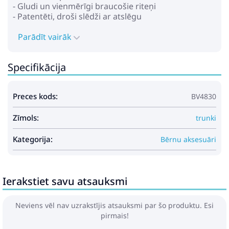
- Gludi un vienmērīgi braucošie riteņi
- Patentēti, droši slēdži ar atslēgu
- Ērts sēdeklis
- Ragi - rokturi padarīs Trunki vieglāk kontrolējamu
Parādīt vairāk
- Ērti pārnēsāšanas rokturi
- Kofera ārpuse pārklāta ar mīkstu gumiju
Specifikācija
- Iekšējā kabata speciāliem priekšmetiem
- Elastīga lente "Teddy Bear"
Preces kods:
BV4830
Zīmols:
trunki
Kategorija:
Bērnu aksesuāri
Ierakstiet savu atsauksmi
Neviens vēl nav uzrakstījis atsauksmi par šo produktu. Esi
pirmais!