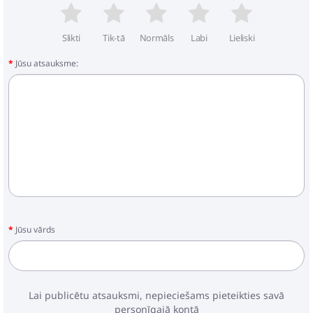
Slikti
Tik-tā
Normāls
Labi
Lieliski
Jūsu atsauksme:
Jūsu vārds
Lai publicētu atsauksmi, nepieciešams pieteikties savā
personīgajā kontā