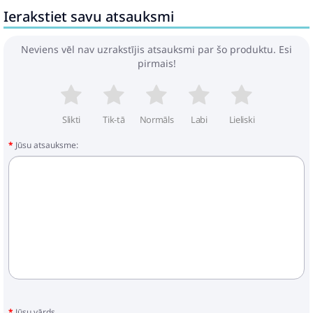
Ierakstiet savu atsauksmi
Neviens vēl nav uzrakstījis atsauksmi par šo produktu. Esi
pirmais!
Slikti
Tik-tā
Normāls
Labi
Lieliski
Jūsu atsauksme:
Jūsu vārds