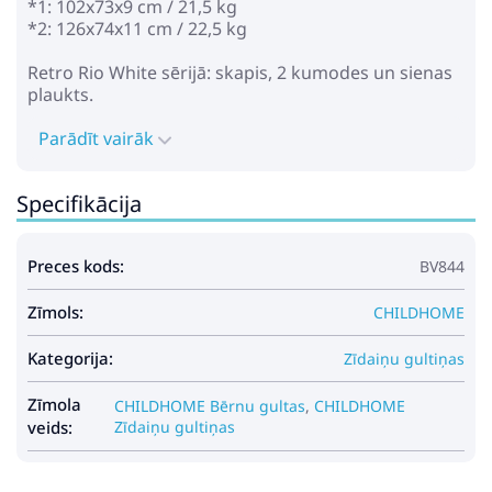
*1: 102x73x9 сm / 21,5 kg
*2: 126x74x11 сm / 22,5 kg
Retro Rio White sērijā: skapis, 2 kumodes un sienas
plaukts.
Parādīt vairāk
Specifikācija
Preces kods:
BV844
Zīmols:
CHILDHOME
Kategorija:
Zīdaiņu gultiņas
Zīmola
CHILDHOME Bērnu gultas
,
CHILDHOME
veids:
Zīdaiņu gultiņas