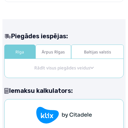
Piegādes iespējas:
Rīga
Ārpus Rīgas
Baltijas valstis
Rādīt visus piegādes veidus
Iemaksu kalkulators: