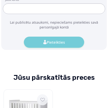
Lai publicētu atsauksmi, nepieciešams pieteikties savā
personīgajā kontā
Pieteikties
Jūsu pārskatītās preces