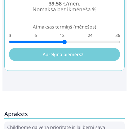
39.58
€/mēn.
Nomaksa bez ikmēneša %
Atmaksas termiņš (mēnešos)
3
6
12
24
36
Aprēķina piemērs
Apraksts
Childhome galvenā prioritāte ir, lai bērni savā