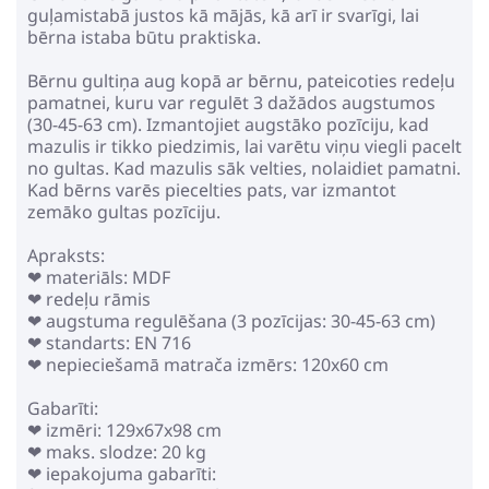
guļamistabā justos kā mājās, kā arī ir svarīgi, lai
bērna istaba būtu praktiska.
Bērnu gultiņa aug kopā ar bērnu, pateicoties redeļu
pamatnei, kuru var regulēt 3 dažādos augstumos
(30-45-63 cm). Izmantojiet augstāko pozīciju, kad
mazulis ir tikko piedzimis, lai varētu viņu viegli pacelt
no gultas. Kad mazulis sāk velties, nolaidiet pamatni.
Kad bērns varēs piecelties pats, var izmantot
zemāko gultas pozīciju.
Apraksts:
❤ materiāls: MDF
❤ redeļu rāmis
❤ augstuma regulēšana (3 pozīcijas: 30-45-63 сm)
❤ standarts: EN 716
❤ nepieciešamā matrača izmērs: 120x60 cm
Gabarīti:
❤ izmēri: 129х67х98 cm
❤ maks. slodze: 20 kg
❤ iepakojuma gabarīti: