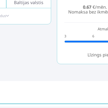
Baltijas valstis
0.67
€/mēn.
Nomaksa bez ikmē
idus
Atmak
3
6
Līzings p