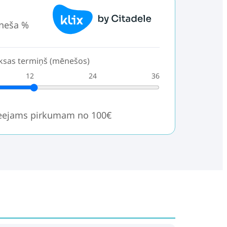
neša %
sas termiņš (mēnešos)
12
24
36
ieejams pirkumam no 100€