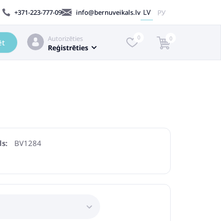
LV
РУ
+371-223-777-09
info@bernuveikals.lv
Autorizēties
0
0
ēt
Reģistrēties
s:
BV1284