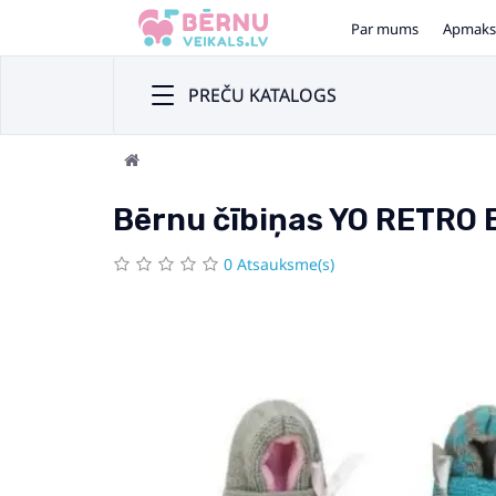
Par mums
Apmaks
PREČU KATALOGS
Bērnu čībiņas YO RETRO 
0 Atsauksme(s)