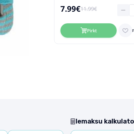
7.99€
11.99€
Pirkt
Iemaksu kalkulato