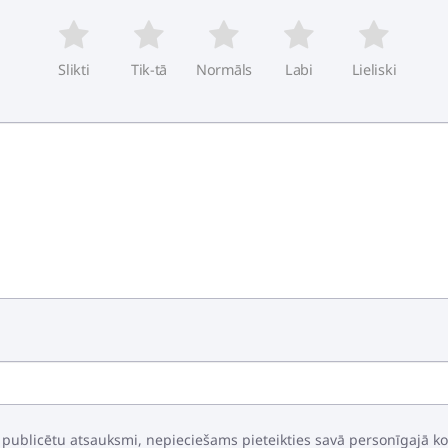
Slikti
Tik-tā
Normāls
Labi
Lieliski
 publicētu atsauksmi, nepieciešams pieteikties savā personīgajā k