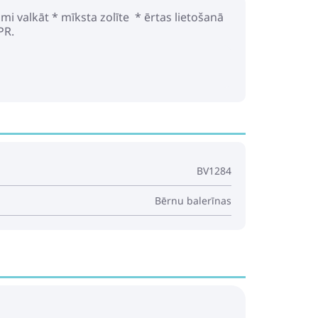
mi valkāt * mīksta zolīte * ērtas lietošanā
PR.
BV1284
Bērnu balerīnas