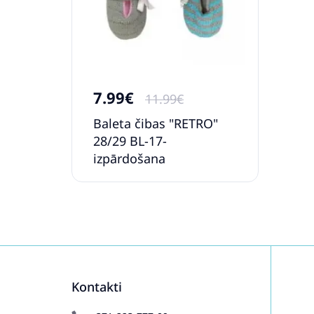
7.99€
11.99€
Baleta čibas "RETRO"
28/29 BL-17-
izpārdošana
Kontakti