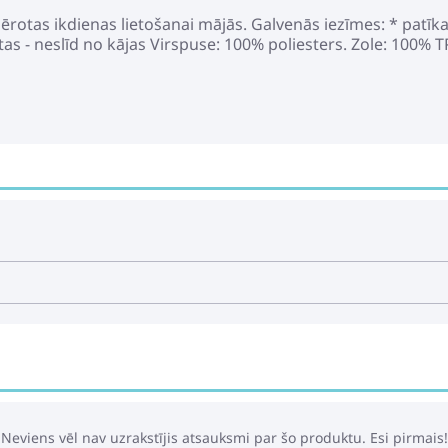
mērotas ikdienas lietošanai mājās. Galvenās iezīmes: * patīka
tas - neslīd no kājas Virspuse: 100% poliesters. Zole: 100% T
Neviens vēl nav uzrakstījis atsauksmi par šo produktu. Esi pirmais!