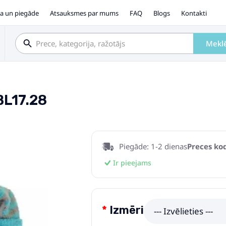
a un piegāde
Atsauksmes par mums
FAQ
Blogs
Kontakti
Mekl
BL17.28
Piegāde: 1-2 dienas
Preces kod
Ir pieejams
Izmēri
--- Izvēlieties ---