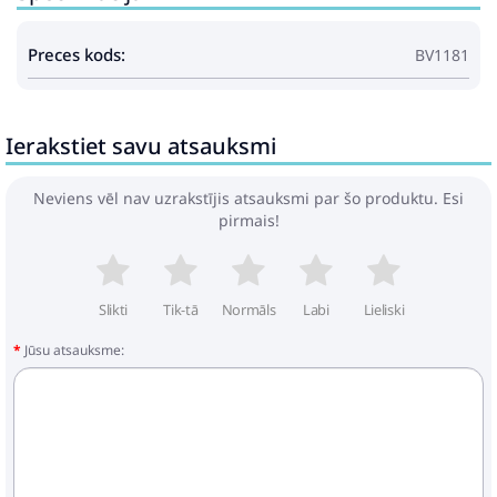
Preces kods:
BV1181
Ierakstiet savu atsauksmi
Neviens vēl nav uzrakstījis atsauksmi par šo produktu. Esi
pirmais!
Slikti
Tik-tā
Normāls
Labi
Lieliski
Jūsu atsauksme: