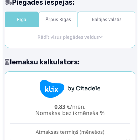
Piegādes iespējas:
Rīga
Ārpus Rīgas
Baltijas valstis
Rādīt visus piegādes veidus
Iemaksu kalkulators:
0.83
€/mēn.
Nomaksa bez ikmēneša %
Atmaksas termiņš (mēnešos)