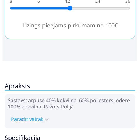
3
6
12
24
36
Līzings pieejams pirkumam no 100€
Apraksts
Sastāvs: ārpuse 40% kokvilna, 60% poliesters, odere
100% kokvilna. Ražots Polijā
Parādīt vairāk
Specifikācija