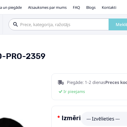
a un piegāde
Atsauksmes par mums
FAQ
Blogs
Kontakti
Mekl
00-PRO-2359
Piegāde: 1-2 dienas
Preces kod
Ir pieejams
Izmēri
--- Izvēlieties ---