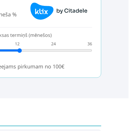
neša %
sas termiņš (mēnešos)
12
24
36
ieejams pirkumam no 100€