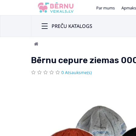
Par mums
Apmaks
PREČU KATALOGS
Bērnu cepure ziemas 0
0 Atsauksme(s)