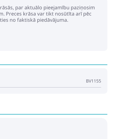
 krāsās, par aktuālo pieejamību paziņosim
. Preces krāsa var tikt nosūtīta arī pēc
irties no faktiskā piedāvājuma.
BV1155