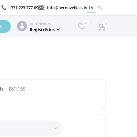
LV
РУ
+371-223-777-09
info@bernuveikals.lv
Autorizēties
0
0
ēt
Reģistrēties
s:
BV1155