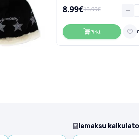
8.99€
13.99€
Pirkt
Iemaksu kalkulato