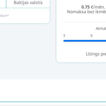
Baltijas valstis
0.75
€/mēn.
Nomaksa bez ikmē
idus
Atmak
3
6
Līzings p