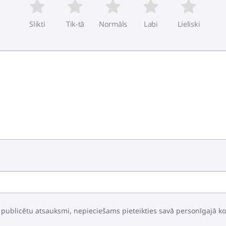
Slikti
Tik-tā
Normāls
Labi
Lieliski
 publicētu atsauksmi, nepieciešams pieteikties savā personīgajā k