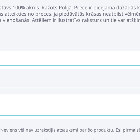
stāvs 100% akrils. Ražots Polijā. Prece ir pieejama dažādās
 atteikties no preces, ja piedāvātās krāsas neatbilst vēlmēm
a vienošanās. Attēliem ir ilustratīvs raksturs un tie var atšķ
Neviens vēl nav uzrakstījis atsauksmi par šo produktu. Esi pirmais!