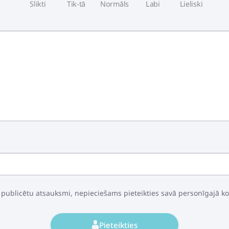
Slikti
Tik-tā
Normāls
Labi
Lieliski
 publicētu atsauksmi, nepieciešams pieteikties savā personīgajā k
Pieteikties