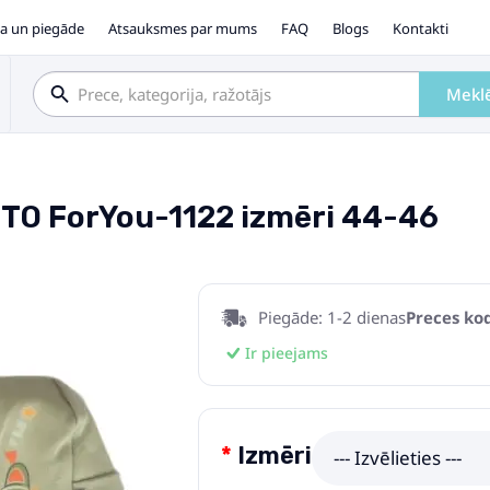
a un piegāde
Atsauksmes par mums
FAQ
Blogs
Kontakti
Mekl
TO ForYou-1122 izmēri 44-46
Piegāde: 1-2 dienas
Preces kod
Ir pieejams
Izmēri
--- Izvēlieties ---