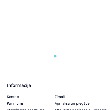
Informācija
Kontakti
Zīmoli
Par mums
Apmaksa un piegāde
Atsauksmes par mums
Atteikuma tiesibas un Garantija