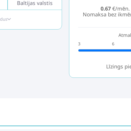
Baltijas valstis
0.67
€/mēn.
Nomaksa bez ikmē
idus
Atmak
3
6
Līzings p