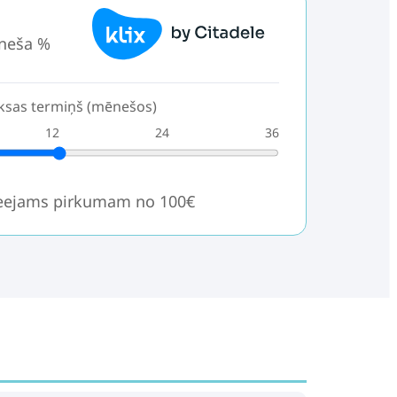
neša %
sas termiņš (mēnešos)
12
24
36
ieejams pirkumam no 100€