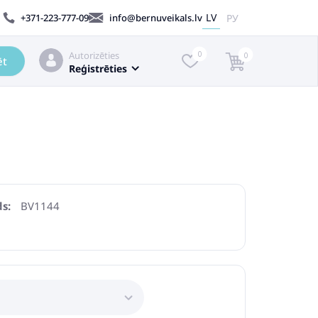
LV
РУ
+371-223-777-09
info@bernuveikals.lv
Autorizēties
0
0
ēt
Reģistrēties
s:
BV1144