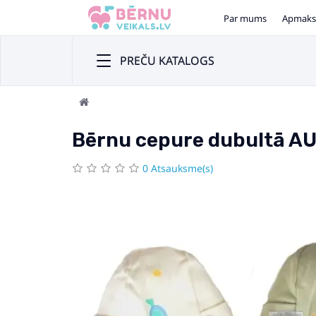
Par mums
Apmaks
PREČU KATALOGS
Bērnu cepure dubultā AU
0 Atsauksme(s)