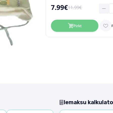
7.99€
11.99€
Pirkt
Iemaksu kalkulato