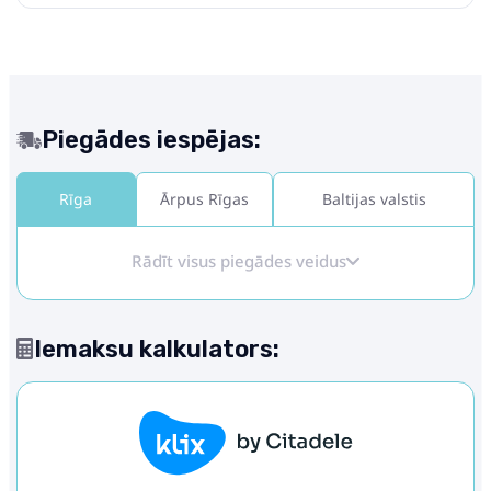
Piegādes iespējas:
Rīga
Ārpus Rīgas
Baltijas valstis
Rādīt visus piegādes veidus
Iemaksu kalkulators: