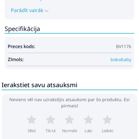
Parādīt vairāk
Specifikācija
Preces kods:
BV1176
Zīmols:
bobobaby
Ierakstiet savu atsauksmi
Neviens vēl nav uzrakstījis atsauksmi par šo produktu. Esi
pirmais!
Slikti
Tik-tā
Normāls
Labi
Lieliski