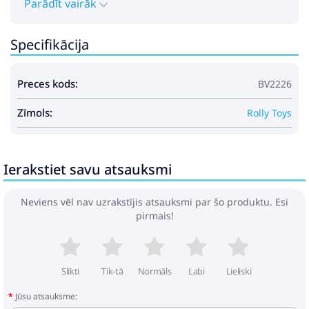
Parādīt vairāk
Specifikācija
Preces kods:
BV2226
Zīmols:
Rolly Toys
Ierakstiet savu atsauksmi
Neviens vēl nav uzrakstījis atsauksmi par šo produktu. Esi
pirmais!
Slikti
Tik-tā
Normāls
Labi
Lieliski
Jūsu atsauksme: