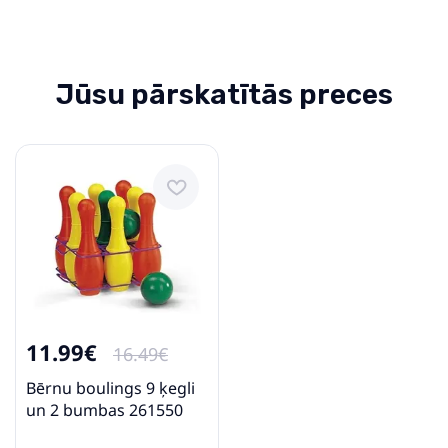
Jūsu pārskatītās preces
11.99€
16.49€
Bērnu boulings 9 ķegli
un 2 bumbas 261550