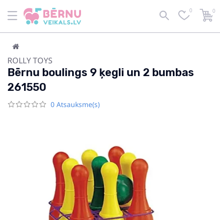
0
0
ROLLY TOYS
Bērnu boulings 9 ķegli un 2 bumbas
261550
0 Atsauksme(s)