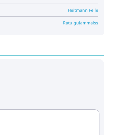
Heitmann Felle
maiss Colibro Graphite
Ratu guļammaiss
Pirkt
Patīk
lvens ratiņiem Mystery of Flowers
Pirkt
Patīk
Sierra 0-12m beige
Pirkt
Patīk