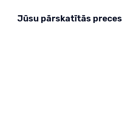
Jūsu pārskatītās preces
Prettriecienu sp
35.39€
39.49€
Guļammaiss COMB
52.99€
66.99€