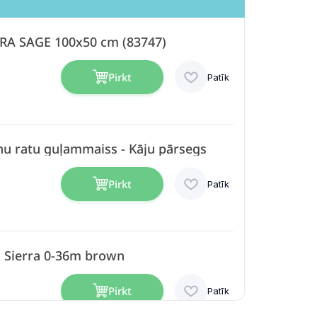
RA SAGE 100x50 cm (83747)
Pirkt
Patīk
nu ratu guļammaiss - Kāju pārsegs
Pirkt
Patīk
 Sierra 0-36m brown
Pirkt
Patīk