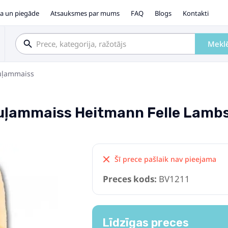
a un piegāde
Atsauksmes par mums
FAQ
Blogs
Kontakti
Mekl
uļammaiss
 guļammaiss Heitmann Felle Lamb
Šī prece pašlaik nav pieejama
Preces kods:
BV1211
Līdzīgas preces