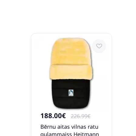
188.00€
226.99€
Bērnu aitas vilnas ratu
guļammaiss Heitmann