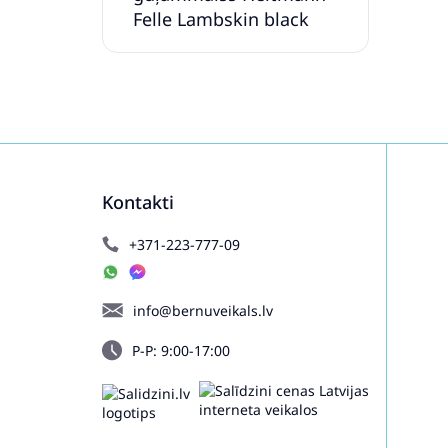
Felle Lambskin black
968SZ
Kontakti
+371-223-777-09
info@bernuveikals.lv
P-P: 9:00-17:00