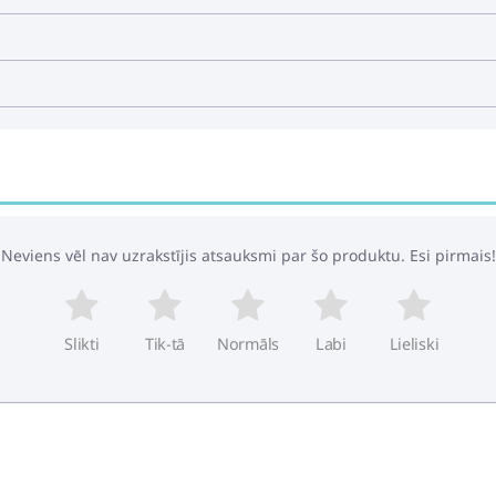
Bērnu ratu guļam
68.79€
88.49€
Prettriecienu spi
Neviens vēl nav uzrakstījis atsauksmi par šo produktu. Esi pirmais!
35.39€
39.49€
Slikti
Tik-tā
Normāls
Labi
Lieliski
Ratu Guļammaiss 
109.29€
134.49€