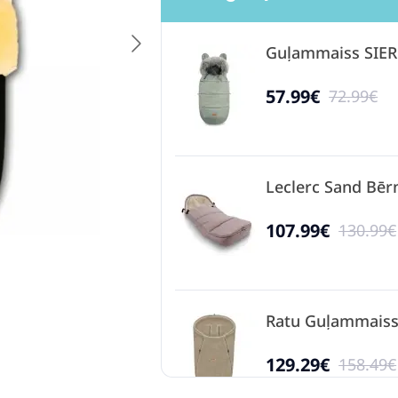
Guļammaiss SIER
57.99€
72.99€
Leclerc Sand Bēr
107.99€
130.99€
Ratu Guļammaiss
129.29€
158.49€