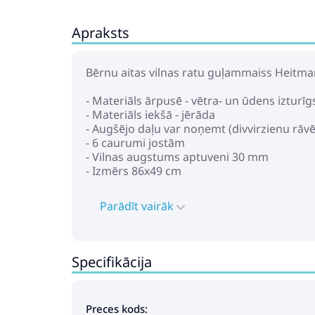
Apraksts
Bērnu aitas vilnas ratu guļammaiss Heitman
- Materiāls ārpusē - vētra- un ūdens izturīg
- Materiāls iekšā - jērāda
- Augšējo daļu var noņemt (divvirzienu rāvē
- 6 caurumi jostām
- Vilnas augstums aptuveni 30 mm
- Izmērs 86x49 cm
Parādīt vairāk
Specifikācija
Preces kods: