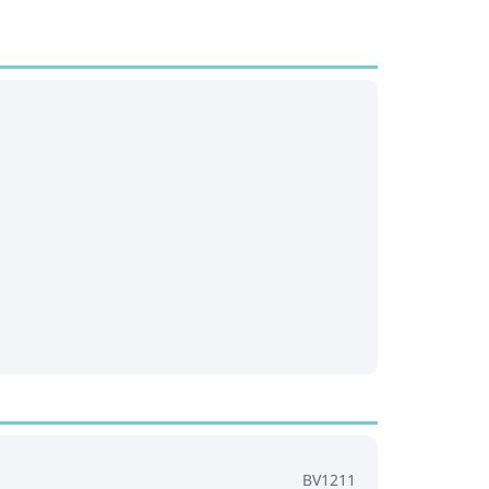
er pretsviedrēšanas ieliktnis
1 un ratiem Anthracite
Pirkt
Patīk
segs ratiņiem un autosēdeklim
Pirkt
Patīk
nu ratu guļammaiss - Kāju pārsegs
Pirkt
Patīk
BV1211