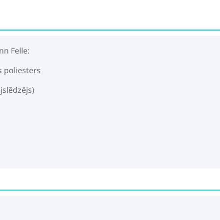
AeroMoov Air Lay
autosēdeklim gr.
n Felle:
38.99€
51.99€
s poliesters
jslēdzējs)
Starpsiksnas pār
Ornithology
34.39€
38.49€
Leclerc Pink Bēr
107.99€
130.99€