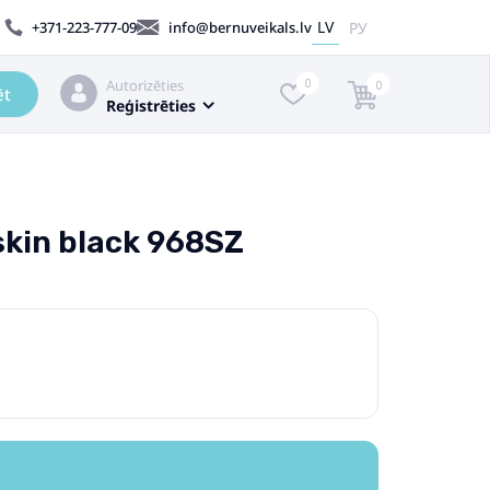
LV
РУ
+371-223-777-09
info@bernuveikals.lv
Autorizēties
0
0
ēt
Reģistrēties
skin black 968SZ