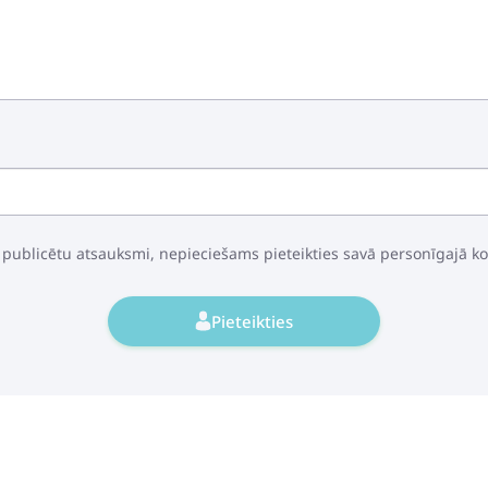
Leclerc Baby San
42.50€
55.99€
Plecu drošības jo
 publicētu atsauksmi, nepieciešams pieteikties savā personīgajā k
34.39€
38.49€
Pieteikties
Cybex Snogga 2 
107.99€
130.99€