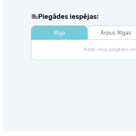
Piegādes iespējas:
Rīga
Ārpus Rīgas
Rādīt visus piegādes ve