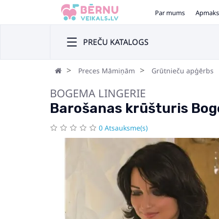
Par mums
Apmaks
PREČU KATALOGS
Preces Māmiņām
Grūtnieču apģērbs
BOGEMA LINGERIE
Barošanas krūšturis Bog
0 Atsauksme(s)