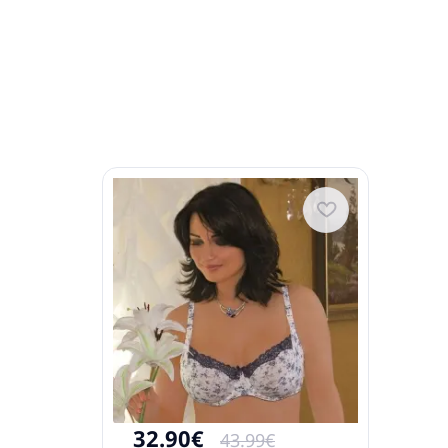
32.90€
43.99€