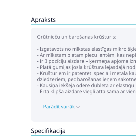
Apraksts
Grūtnieču un barošanas krūšturis:
- Izgatavots no mīkstas elastīgas mikro šķ
- Ar mīkstam platam plecu lentēm, kas nepie
- Ir 3 pozīciju aizdare – ķermeņa apjoma i
- Platā gumijas josla krūštura lejasdaļā nod
- Krūšturiem ir patentēti speciāli metāla k
dziedzeriem, pēc barošanas ieņem sākotnē
- Kausiņa iekšējā odere dublēta ar elastīg
- Ērtā klipša aizdare viegli attaisāma ar vi
Parādīt vairāk
Specifikācija