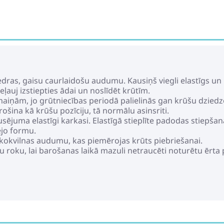
iedras, gaisu caurlaidošu audumu. Kausiņš viegli elastīgs 
ļauj izstiepties ādai un noslīdēt krūtīm.
zmaiņām, jo grūtniecības periodā palielinās gan krūšu dzied
rošina kā krūšu pozīciju, tā normālu asinsriti.
ausējuma elastīgi karkasi. Elastīgā stieplīte padodas stiepš
jo formu.
u kokvilnas audumu, kas piemērojas krūts piebriešanai.
enu roku, lai barošanas laikā mazuli netraucēti noturētu ērta