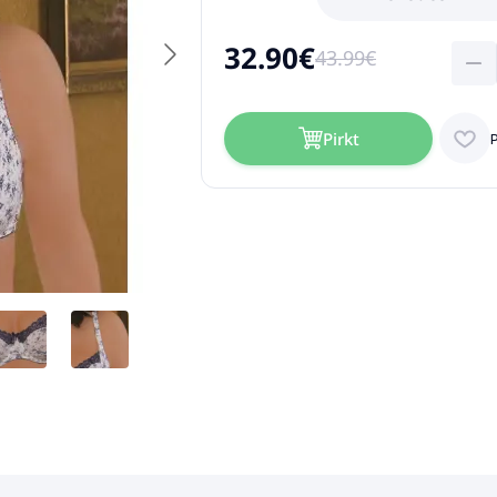
32.90€
43.99€
Pirkt