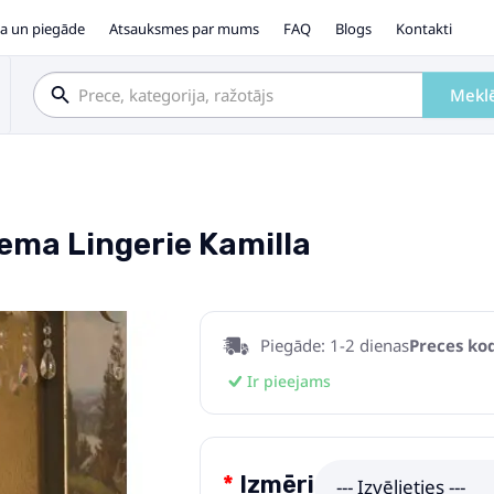
a un piegāde
Atsauksmes par mums
FAQ
Blogs
Kontakti
Mekl
ema Lingerie Kamilla
Piegāde: 1-2 dienas
Preces kod
Ir pieejams
Izmēri
--- Izvēlieties ---