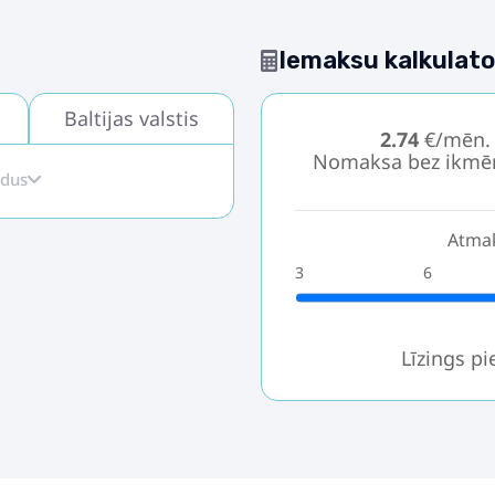
Iemaksu kalkulato
Baltijas valstis
2.74
€/mēn.
Nomaksa bez ikmē
idus
Atmak
3
6
Līzings p