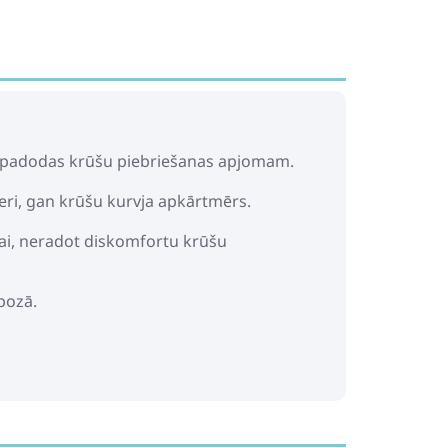
un padodas krūšu piebriešanas apjomam.
zeri, gan krūšu kurvja apkārtmērs.
anai, neradot diskomfortu krūšu
 pozā.