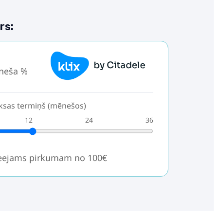
rs:
neša %
sas termiņš (mēnešos)
12
24
36
ieejams pirkumam no 100€