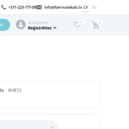
LV
РУ
+371-223-777-09
info@bernuveikals.lv
Autorizēties
0
0
ēt
Reģistrēties
s:
BV872