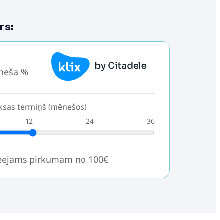
rs:
neša %
sas termiņš (mēnešos)
12
24
36
ieejams pirkumam no 100€