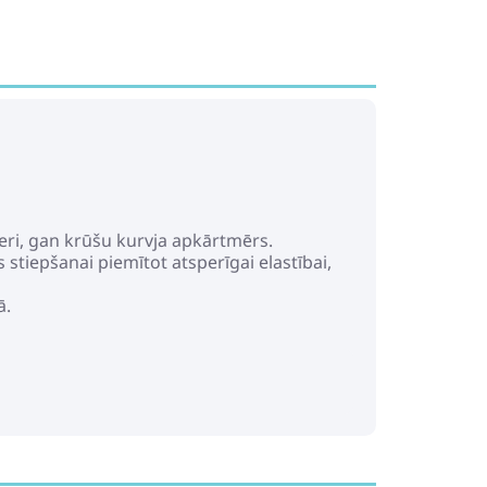
zeri, gan krūšu kurvja apkārtmērs.
stiepšanai piemītot atsperīgai elastībai,
ā.