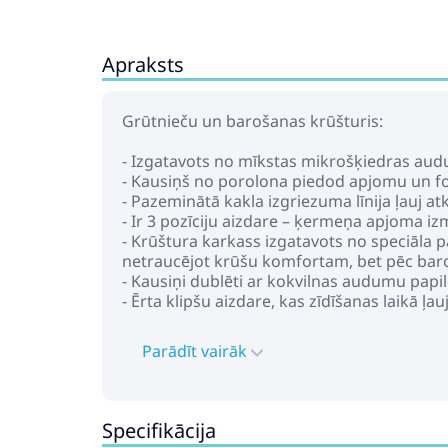
Apraksts
Grūtnieču un barošanas krūšturis:
- Izgatavots no mīkstas mikrošķiedras audu
- Kausiņš no porolona piedod apjomu un fo
- Pazeminātā kakla izgriezuma līnija ļauj at
- Ir 3 pozīciju aizdare – ķermeņa apjoma i
- Krūštura karkass izgatavots no speciāla p
netraucējot krūšu komfortam, bet pēc baro
- Kausiņi dublēti ar kokvilnas audumu papi
- Ērta klipšu aizdare, kas zīdīšanas laikā ļ
Parādīt vairāk
Specifikācija