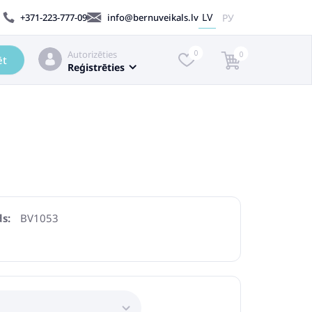
LV
РУ
+371-223-777-09
info@bernuveikals.lv
Autorizēties
0
0
ēt
Reģistrēties
s:
BV1053