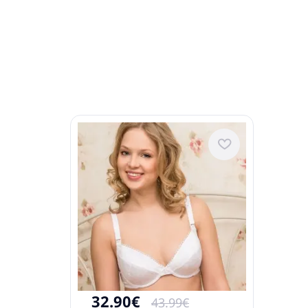
32.90€
43.99€