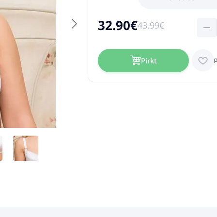
32.90€
43.99€
Pirkt