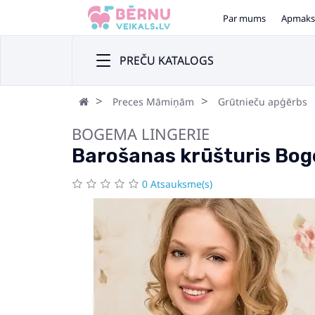
Par mums
Apmaks
PREČU KATALOGS
Preces Māmiņām
Grūtnieču apģērbs
BOGEMA LINGERIE
Barošanas krūšturis Bog
0 Atsauksme(s)