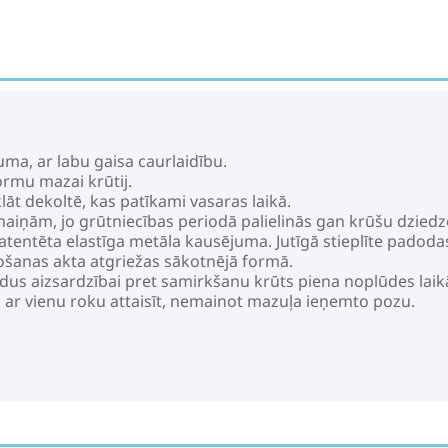
ma, ar labu gaisa caurlaidību.
rmu mazai krūtij.
klāt dekoltē, kas patīkami vasaras laikā.
zmaiņām, jo grūtniecības periodā palielinās gan krūšu dzied
atentēta elastīga metāla kausējuma. Jutīgā stieplīte padodas 
šanas akta atgriežas sākotnējā formā.
ldus aizsardzībai pret samirkšanu krūts piena noplūdes laik
auj ar vienu roku attaisīt, nemainot mazuļa ieņemto pozu.