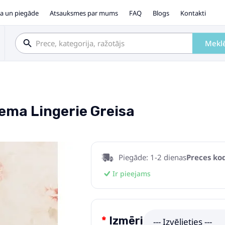
a un piegāde
Atsauksmes par mums
FAQ
Blogs
Kontakti
Mekl
ema Lingerie Greisa
Piegāde: 1-2 dienas
Preces kod
Ir pieejams
Izmēri
--- Izvēlieties ---