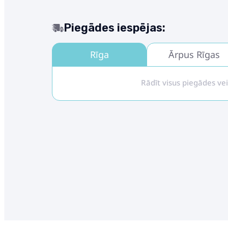
Piegādes iespējas:
Rīga
Ārpus Rīgas
Rādīt visus piegādes ve