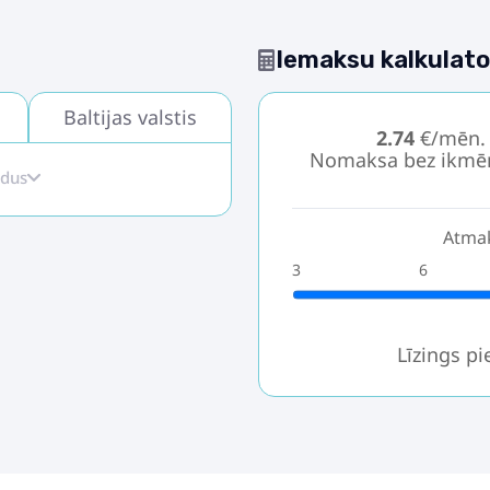
Iemaksu kalkulato
Baltijas valstis
2.74
€/mēn.
Nomaksa bez ikmē
idus
Atmak
3
6
Līzings p