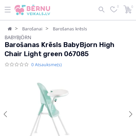
0
0
Barošanai
Barošanas krēsls
BABYBJÖRN
Barošanas Krēsls BabyBjorn High
Chair Light green 067085
0 Atsauksme(s)