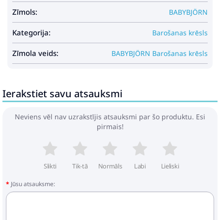
Zīmols:
BABYBJÖRN
Kategorija:
Barošanas krēsls
Zīmola veids:
BABYBJÖRN Barošanas krēsls
Ierakstiet savu atsauksmi
Neviens vēl nav uzrakstījis atsauksmi par šo produktu. Esi
pirmais!
Slikti
Tik-tā
Normāls
Labi
Lieliski
Jūsu atsauksme: