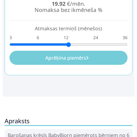
19.92
€/mēn.
Nomaksa bez ikmēneša %
Atmaksas termiņš (mēnešos)
3
6
12
24
36
Aprēķina piemērs
Apraksts
Barošanas krēsls BabyBjorn piemērots bērniem no 6