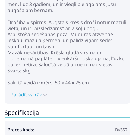
mēn. līdz 3 gadiem, un ir viegli pielāgojams Jūsu
augošajam bērnam.
Drošība vispirms. Augstais krēsls droši notur mazuli
vietā, un ir "aizslēdzams" ar 2-soļu pogu.
Atbilstoša sēdēšanas poza. Muguras atzveltne
ieskauj mazuļa ķermeni un palīdz viņam sēdēt
komfortabli un taisni.
Mazāk nekārtības. Krēsla gludā virsma un
noņemamā paplāte ir vienkārši noskalojama, līdzko
paliek netīra. Salocītā veidā aizņem maz vietas.
Svars: 5kg
Saliktā veidā izmērs: 50 x 44 x 25 cm
Parādīt vairāk
Specifikācija
Preces kods:
BV657