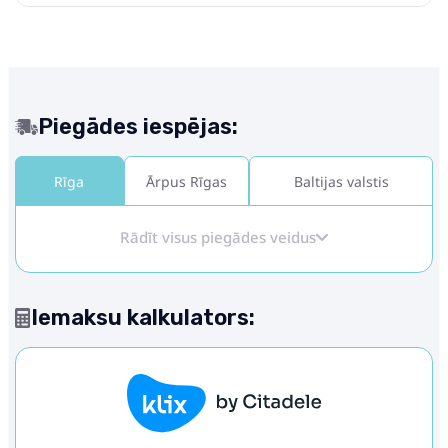
Piegādes iespējas:
Rīga
Ārpus Rīgas
Baltijas valstis
Rādīt visus piegādes veidus
Iemaksu kalkulators: