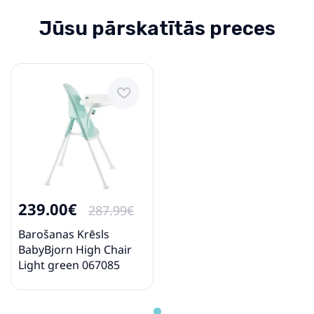
Jūsu pārskatītās preces
239.00€
287.99€
Barošanas Krēsls
BabyBjorn High Chair
Light green 067085