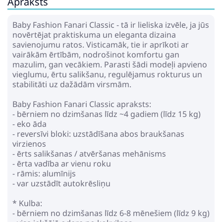
Apraksts
Baby Fashion Fanari Classic - tā ir lieliska izvēle, ja jūs
novērtējat praktiskuma un eleganta dizaina
savienojumu ratos. Visticamāk, tie ir aprīkoti ar
vairākām ērtībām, nodrošinot komfortu gan
mazulim, gan vecākiem. Parasti šādi modeļi apvieno
vieglumu, ērtu salikšanu, regulējamus rokturus un
stabilitāti uz dažādām virsmām.
Baby Fashion Fanari Classic apraksts:
- bērniem no dzimšanas līdz ~4 gadiem (līdz 15 kg)
- eko āda
- reversīvi bloki: uzstādīšana abos braukšanas
virzienos
- ērts salikšanas / atvēršanas mehānisms
- ērta vadība ar vienu roku
- rāmis: alumīnijs
- var uzstādīt autokrēsliņu
* Kulba:
- bērniem no dzimšanas līdz 6-8 mēnešiem (līdz 9 kg)