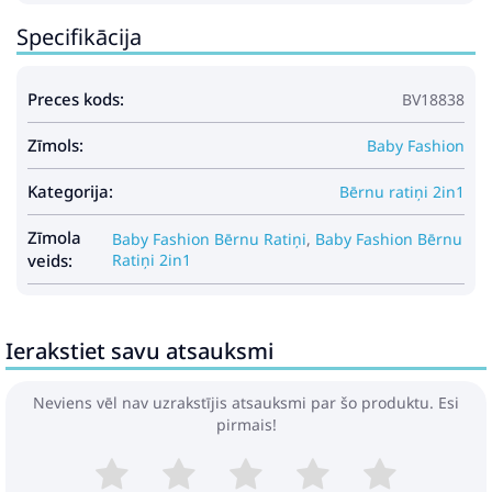
Specifikācija
Gabarīti:
- rāmja izmēri saliktā veidā: 88x60x4 cm
- pastaigu bloka platums: 34 cm
Preces kods:
BV18838
- kulbas izmēri: 80x36x23 cm
- rāmja svars: 10,4 kg
Zīmols:
- kulbas svars: 5,4 kg
Baby Fashion
- pastaigu bloka svars: 4,3 kg
- riteņi 35 cm
Kategorija:
Bērnu ratiņi 2in1
Komplektā:
Zīmola
Baby Fashion Bērnu Ratiņi
,
Baby Fashion Bērnu
- rāmis
veids:
Ratiņi 2in1
- kulba ar pārvalku
- matracis kulbā
- pastaigu bloks ar kāju pārvalku
- ratu soma
Ierakstiet savu atsauksmi
Neviens vēl nav uzrakstījis atsauksmi par šo produktu. Esi
pirmais!