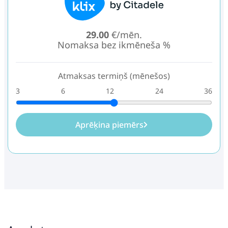
29.00
€/mēn.
Nomaksa bez ikmēneša %
Atmaksas termiņš (mēnešos)
3
6
12
24
36
Aprēķina piemērs