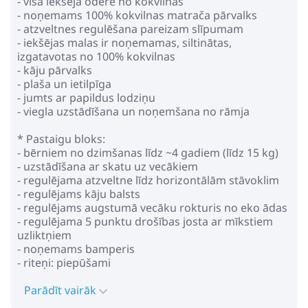
- visa iekšējā odere no kokvilnas
- noņemams 100% kokvilnas matrača pārvalks
- atzveltnes regulēšana pareizam slīpumam
- iekšējas malas ir noņemamas, siltinātas,
izgatavotas no 100% kokvilnas
- kāju pārvalks
- plaša un ietilpīga
- jumts ar papildus lodziņu
- viegla uzstādīšana un noņemšana no rāmja
* Pastaigu bloks:
- bērniem no dzimšanas līdz ~4 gadiem (līdz 15 kg)
- uzstādīšana ar skatu uz vecākiem
- regulējama atzveltne līdz horizontālām stāvoklim
- regulējams kāju balsts
- regulējams augstumā vecāku rokturis no eko ādas
- regulējama 5 punktu drošības josta ar mīkstiem
uzliktņiem
- noņemams bamperis
- riteņi: piepūšami
- amortizācija uz visiem riteņiem
- centrālā bremze
Parādīt vairāk
- iepirkumu grozs