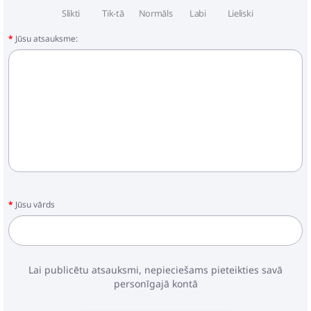
Slikti
Tik-tā
Normāls
Labi
Lieliski
Jūsu atsauksme:
Jūsu vārds
Lai publicētu atsauksmi, nepieciešams pieteikties savā
personīgajā kontā