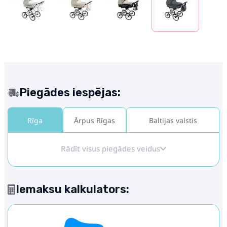
Piegādes iespējas:
Rīga
Ārpus Rīgas
Baltijas valstis
Rādīt visus piegādes veidus
Iemaksu kalkulators: