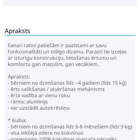
Apraksts
Fanari ratiņi patiešām ir pazīstami ar savu
funkcionalitāti un stilīgo dizainu. Parasti tie izceļas
ar izturīgu konstrukciju, lietošanas ērtumu un
komfortu gan mazulim, gan vecākiem.
Apraksts:
- bērniem no dzimšanas līdz ~4 gadiem (līdz 15 kg)
- ērts salikšanas / atvēršanas mehānisms
- ērta vadība ar vienu roku
- rāmis: alumīnijs
- var uzstādīt autokrēsliņu
* Kulba:
- bērniem no dzimšanas līdz 6-8 mēnešiem (līdz 9 kg)
- visa iekšējā odere no kokvilnas
- noņemams 100% kokvilnas matrača pārvalks