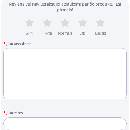
Neviens vēl nav uzrakstījis atsauksmi par šo produktu. Esi
pirmais!
Slikti
Tik-tā
Normāls
Labi
Lieliski
Jūsu atsauksme:
Jūsu vārds