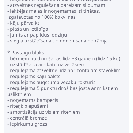
- atzveltnes regulēšana pareizam slīpumam
- iekšējas malas ir noņemamas, siltinātas,
izgatavotas no 100% kokvilnas
- kāju pārvalks
- plaša un ietilpīga
- jumts ar papildus lodziņu
- viegla uzstādīšana un noņemšana no rāmja
* Pastaigu bloks:
- bērniem no dzimšanas līdz ~3 gadiem (līdz 15 kg)
- uzstādīšana ar skatu uz vecākiem
- regulējama atzveltne līdz horizontālām stāvoklim
- regulējams kāju balsts
- regulējams augstumā vecāku rokturis
- regulējama 5 punktu drošības josta ar mīkstiem
uzliktņiem
- noņemams bamperis
- riteņi: piepūšami
- amortizācija uz visiem riteņiem
- centrālā bremze
- iepirkumu grozs