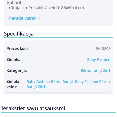
Gabarīti:
- rāmja izmēri saliktā veidā: 88x60x4 cm
- pastaigu bloka platums: 34 cm
- kulbas izmēri: 80x36x23 cm
Parādīt vairāk
- rāmja svars: 10,4 kg
- kulbas svars: 5,4 kg
Specifikācija
- pastaigu bloka svars: 4,3 kg
Komplektā:
Preces kods:
BV18803
- rāmis
- kulba ar pārvalku
Zīmols:
- matracis kulbā
Baby Fashion
- pastaigu bloks ar kāju pārvalku
- ratu soma
Kategorija:
Bērnu ratiņi 2in1
Zīmola
Baby Fashion Bērnu Ratiņi
,
Baby Fashion Bērnu
veids:
Ratiņi 2in1
Ierakstiet savu atsauksmi