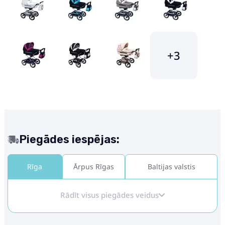
+3
Piegādes iespējas:
Rīga
Ārpus Rīgas
Baltijas valstis
Rādīt visus piegādes veidus