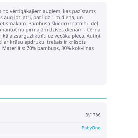
ns no vērtīgākajiem augiem, kas pazīstams
aug ļoti ātri, pat līdz 1 m dienā, un
 pret smakām. Bambusa šķiedru īpatnību dēļ
izmantot no pirmajām dzīves dienām - bērna
vai kā aizsarguzliktnīti uz vecāka pleca. Autiņi
ti ar krāsu apdruku, trešais ir krāsots
a: Materiāls: 70% bambuss, 30% kokvilnas
BV1786
BabyOno