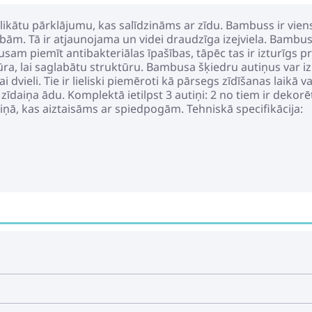
ikātu pārklājumu, kas salīdzināms ar zīdu. Bambuss ir vie
ām. Tā ir atjaunojama un videi draudzīga izejviela. Bambuss 
am piemīt antibakteriālas īpašības, tāpēc tas ir izturīgs
ūra, lai saglabātu struktūru. Bambusa šķiedru autiņus var 
ai dvieli. Tie ir lieliski piemēroti kā pārsegs zīdīšanas laikā 
zīdaiņa ādu. Komplektā ietilpst 3 autiņi: 2 no tiem ir dekorē
aisiņā, kas aiztaisāms ar spiedpogām. Tehniskā specifikācij