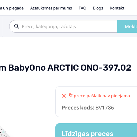
a un piegāde
Atsauksmes par mums
FAQ
Blogs
Kontakti
Mekl
сm BabyOno ARCTIC ONO-397.02
Šī prece pašlaik nav pieejama
Preces kods:
BV1786
Līdzīgas preces