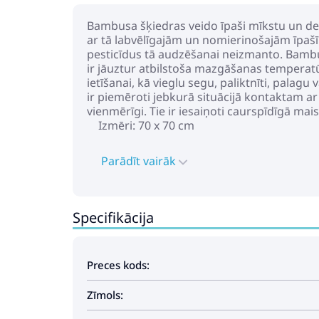
Bambusa šķiedras veido īpaši mīkstu un del
ar tā labvēlīgajām un nomierinošajām īpašīb
pesticīdus tā audzēšanai neizmanto. Bambus
ir jāuztur atbilstoša mazgāšanas temperat
ietīšanai, kā vieglu segu, paliktnīti, palagu v
ir piemēroti jebkurā situācijā kontaktam ar 
vienmērīgi. Tie ir iesaiņoti caurspīdīgā m
Izmēri: 70 x 70 cm
Parādīt vairāk
Specifikācija
Preces kods:
Zīmols: