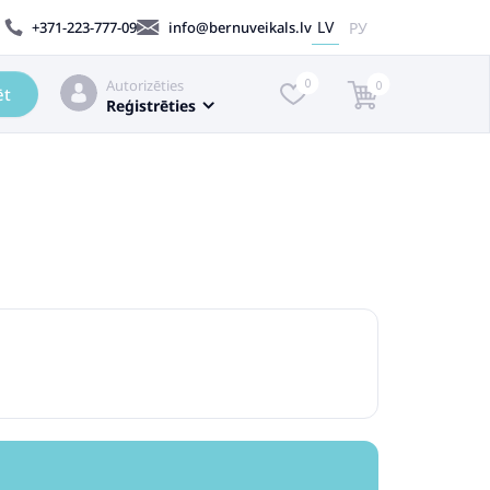
LV
РУ
+371-223-777-09
info@bernuveikals.lv
Autorizēties
0
0
ēt
Reģistrēties