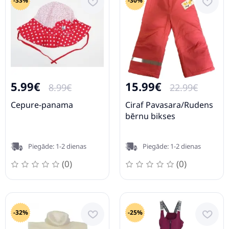
-33%
-30%
5.99€
15.99€
8.99€
22.99€
Cepure-panama
Ciraf Pavasara/Rudens
bērnu bikses
Piegāde: 1-2 dienas
Piegāde: 1-2 dienas
(0)
(0)
-32%
-25%