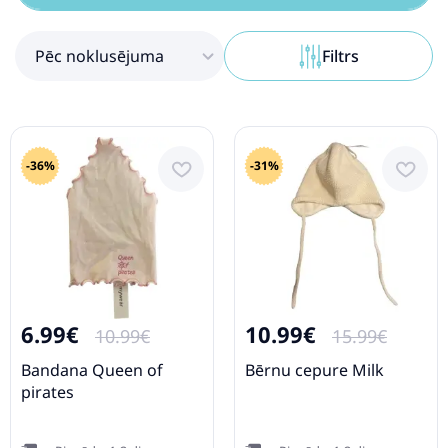
Pēc noklusējuma
Filtrs
-36%
-31%
6.99€
10.99€
10.99€
15.99€
Bandana Queen of
Bērnu cepure Milk
pirates