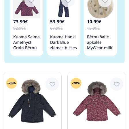
73.99€
53.99€
10.99€
92.99€
67.99€
15.99€
Kuoma Saima
Kuoma Hanki
Bērnu šalle
Amethyst
Dark Blue
apkakle
Grain Bērnu
ziemas bikses
MyWear milk
ziemas jaka
ar augsto
vidukli
-20%
-20%