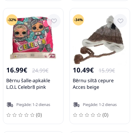
-32%
-34%
16.99€
10.49€
24.99€
15.99€
Bērnu šalle-apkakle
Bērnu siltā cepure
L.O.L Celebr8 pink
Acces beige
Piegāde: 1-2 dienas
Piegāde: 1-2 dienas
(0)
(0)