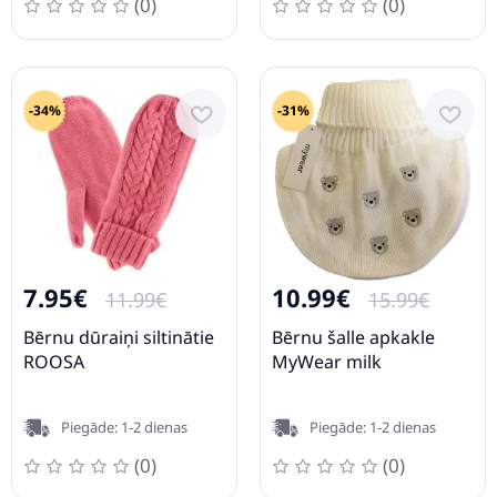
(0)
(0)
-34%
-31%
7.95€
10.99€
11.99€
15.99€
Bērnu dūraiņi siltinātie
Bērnu šalle apkakle
ROOSA
MyWear milk
Piegāde: 1-2 dienas
Piegāde: 1-2 dienas
(0)
(0)