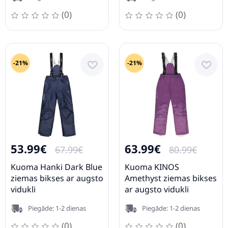
(0)
(0)
-21%
-21%
53.99€
63.99€
67.99€
80.99€
Kuoma Hanki Dark Blue
Kuoma KINOS
ziemas bikses ar augsto
Amethyst ziemas bikses
vidukli
ar augsto vidukli
Piegāde: 1-2 dienas
Piegāde: 1-2 dienas
(0)
(0)