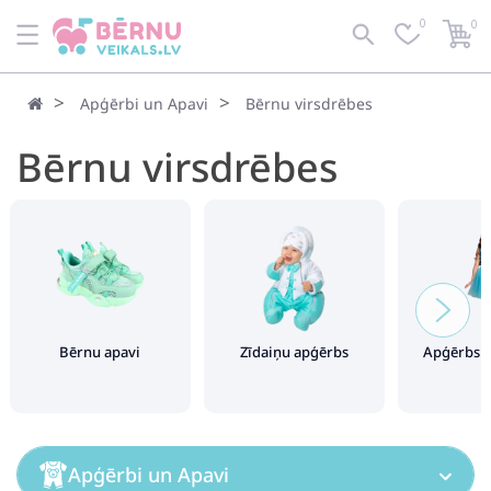
0
0
Pēc noklusējuma
Filtrs
Apģērbi un Apavi
Bērnu virsdrēbes
Bērnu virsdrēbes
Bērnu apavi
Zīdaiņu apģērbs
Apģērbs 
Apģērbi un Apavi