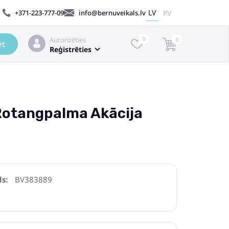
LV
РУ
+371-223-777-09
info@bernuveikals.lv
Autorizēties
0
0
ēt
Reģistrēties
 Rotangpalma Akācija
s:
BV383889