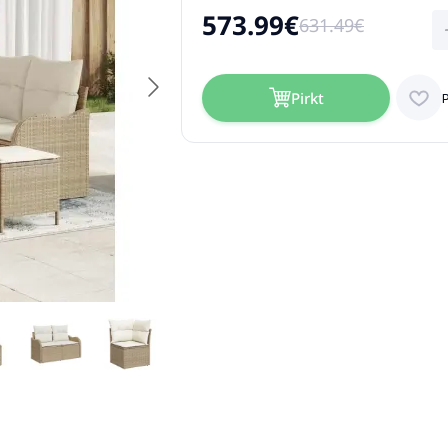
573.99€
631.49€
Pirkt