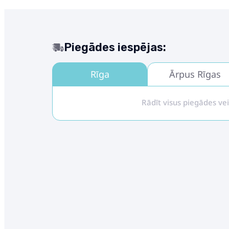
Piegādes iespējas:
Rīga
Ārpus Rīgas
Rādīt visus piegādes ve