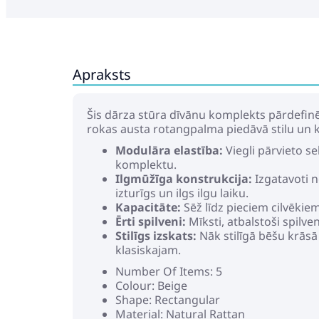
Apraksts
Šis dārza stūra dīvānu komplekts pārdefinē
rokas austa rotangpalma piedāvā stilu un k
Modulāra elastība:
Viegli pārvieto se
komplektu.
Ilgmūžīga konstrukcija:
Izgatavoti n
izturīgs un ilgs ilgu laiku.
Kapacitāte:
Sēž līdz pieciem cilvēkie
Ērti spilveni:
Mīksti, atbalstoši spilve
Stilīgs izskats:
Nāk stilīgā bēšu krāsā
klasiskajam.
Number Of Items: 5
Colour: Beige
Shape: Rectangular
Material: Natural Rattan