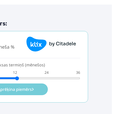
rs:
.
neša %
sas termiņš (mēnešos)
12
24
36
prēķina piemērs