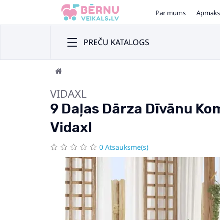
Par mums
Apmaks
PREČU KATALOGS
VIDAXL
9 Daļas Dārza Dīvānu Kom
Vidaxl
0 Atsauksme(s)