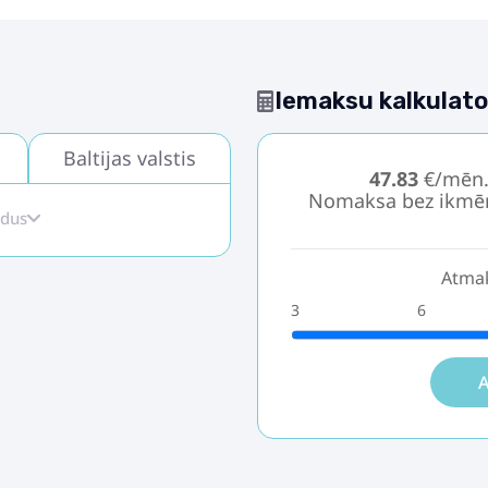
Iemaksu kalkulato
Baltijas valstis
47.83
€/mēn
Nomaksa bez ikmē
idus
Atmak
3
6
A