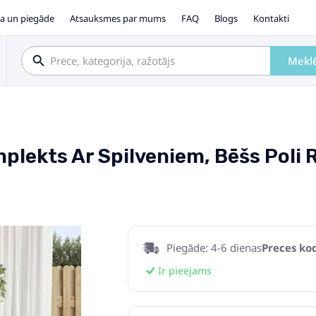
a un piegāde
Atsauksmes par mums
FAQ
Blogs
Kontakti
Mekl
plekts Ar Spilveniem, Bēšs Poli
Piegāde: 4-6 dienas
Preces kod
Ir pieejams