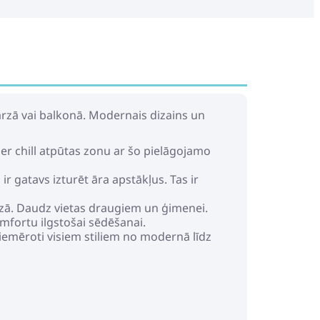
ārzā vai balkonā. Modernais dizains un
uper chill atpūtas zonu ar šo pielāgojamo
 gatavs izturēt āra apstākļus. Tas ir
ārzā. Daudz vietas draugiem un ģimenei.
omfortu ilgstošai sēdēšanai.
piemēroti visiem stiliem no modernā līdz