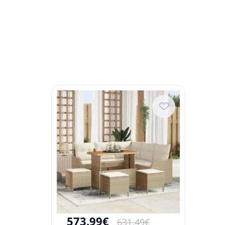
573.99€
631.49€