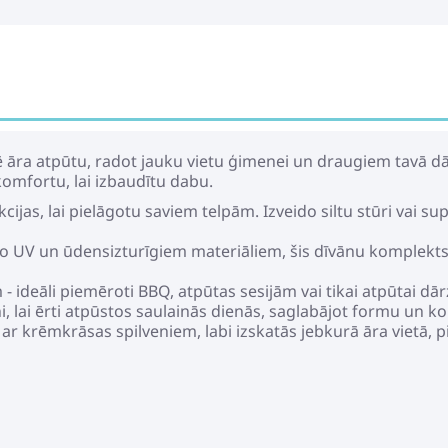
 āra atpūtu, radot jauku vietu ģimenei un draugiem tavā d
omfortu, lai izbaudītu dabu.
kcijas, lai pielāgotu saviem telpām. Izveido siltu stūri vai s
o UV un ūdensizturīgiem materiāliem, šis dīvānu komplekts ir
m - ideāli piemēroti BBQ, atpūtas sesijām vai tikai atpūtai d
ni, lai ērti atpūstos saulainās dienās, saglabājot formu un k
 ar krēmkrāsas spilveniem, labi izskatās jebkurā āra vietā, 