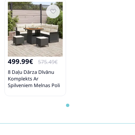
499.99€
575.49€
8 Daļu Dārza Dīvānu
Komplekts Ar
Spilveniem Melnas Poli
Rotangpalmas Akācijas
Vidaxl