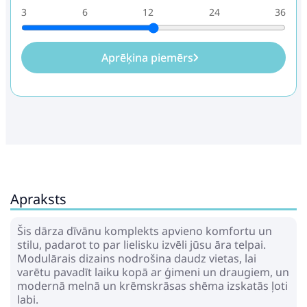
3
6
12
24
36
Aprēķina piemērs
Apraksts
Šis dārza dīvānu komplekts apvieno komfortu un
stilu, padarot to par lielisku izvēli jūsu āra telpai.
Modulārais dizains nodrošina daudz vietas, lai
varētu pavadīt laiku kopā ar ģimeni un draugiem, un
modernā melnā un krēmskrāsas shēma izskatās ļoti
labi.