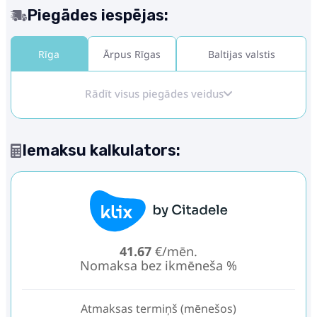
Piegādes iespējas:
Rīga
Ārpus Rīgas
Baltijas valstis
Rādīt visus piegādes veidus
Iemaksu kalkulators:
41.67
€/mēn.
Nomaksa bez ikmēneša %
Atmaksas termiņš (mēnešos)