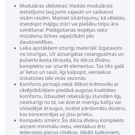
Modulāras sēdvietas: Viedais modulārais
iestatījums ļauj jums sajaukt un saskaņot
visām reizēm. Mainiet izkārtojumu, kā vēlaties,
izveidojot mājīgu stūri vai plašāku telpu āra
svinēšanai. Pielāgošanas iespējas seko
mūsdienu dzīves vajadzībām pēc
daudzveidības.
Laika apstākļiem izturīgi materiāli: Izgatavots
no izturīgas, UV aizsargātas rotangpalmas un
pulverkrāsota tērauda, šis dārza dīvānu
komplekts var izturēt elementus. Tas tiks galā
ar lietus un sauli, ilgi kalpojot, vienlaikus
izskatoties labi visās sezonās.
Komforts pirmajā vietā: Mīksti krēmsvilki ar
rāvējslēdzējiem piedāvā augstas kvalitātes
komfortu. Izbaudiet relaksāciju stundām ilgi,
neatkarīgi no tā, vai dzerat mierīgu kafiju vai
izklaidējat draugus, izceļot pārdomātu dizainu,
kas koncentrējas uz jūsu prieku.
Kompakts izmērs: Šis dārza dīvānu komplekts
aizņem minimālu vietu, vienlaikus ērti
iederoties piecos cilvēkos. Ideāls balkoniem,