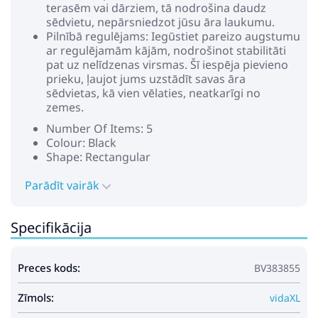
terasēm vai dārziem, tā nodrošina daudz
sēdvietu, nepārsniedzot jūsu āra laukumu.
Pilnībā regulējams: Iegūstiet pareizo augstumu
ar regulējamām kājām, nodrošinot stabilitāti
pat uz nelīdzenas virsmas. Šī iespēja pievieno
prieku, ļaujot jums uzstādīt savas āra
sēdvietas, kā vien vēlaties, neatkarīgi no
zemes.
Number Of Items: 5
Colour: Black
Shape: Rectangular
Material: Natural Rattan
Parādīt vairāk
Finish: Matte
Indoor/Outdoor: Outdoor Only
Cover Included: Yes
Specifikācija
Room: Balcony
Batteries Included: No
Headboard Included: No
Preces kods:
BV383855
Capacity: Accommodates 5 people
Maximum Number of People: 5
Zīmols:
Surface Height: 2 cm
vidaXL
Leg Height: 5 cm