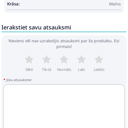
Seat Depth: 60 cm
Krāsa:
Melns
Seating Capacity: 5
Swings: No
Ladder: No
Ierakstiet savu atsauksmi
Delivery Contains: 5-piece modular outdoor
sofa set
Assembly Required: Yes
Neviens vēl nav uzrakstījis atsauksmi par šo produktu. Esi
Recommended Number of People for
pirmais!
Assembly: 2
Slikti
Tik-tā
Normāls
Labi
Lieliski
Jūsu atsauksme: