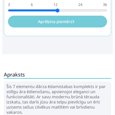
3
6
12
24
36
Aprēķina piemērs
Apraksts
Šis 7 elementu dārza ēdamistabas komplekts ir par
stilīgu āra ēdienošanu, apvienojot eleganci un
funkcionalitāti. Ar savu modernu brūnā tērauda
izskatu, tas darīs jūsu āra telpu pievilcīgu un ērti
uzņems sešus cilvēkus maltītēm vai brīvdienu
vakaros.