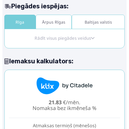
Piegādes iespējas:
Rīga
Ārpus Rīgas
Baltijas valstis
Rādīt visus piegādes veidus
Iemaksu kalkulators:
21.83
€/mēn.
Nomaksa bez ikmēneša %
Atmaksas termiņš (mēnešos)