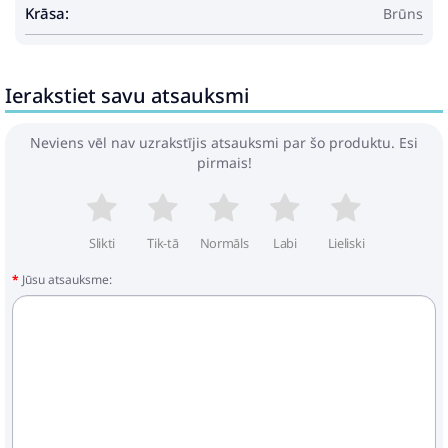
Krāsa:
Brūns
Ierakstiet savu atsauksmi
Neviens vēl nav uzrakstījis atsauksmi par šo produktu. Esi
pirmais!
Slikti
Tik-tā
Normāls
Labi
Lieliski
Jūsu atsauksme: