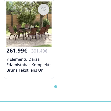
261.99€
301.49€
7 Elementu Dārza
Ēdamistabas Komplekts
Brūns Tekstilēns Un
Tērauds Vidaxl