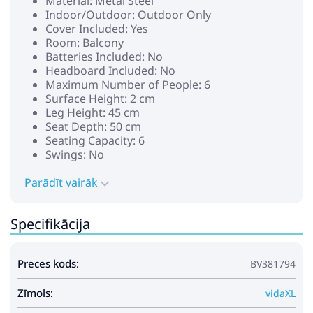
Material: Metal Steel
Indoor/Outdoor: Outdoor Only
Cover Included: Yes
Room: Balcony
Batteries Included: No
Headboard Included: No
Maximum Number of People: 6
Surface Height: 2 cm
Leg Height: 45 cm
Seat Depth: 50 cm
Seating Capacity: 6
Swings: No
Ladder: No
Parādīt vairāk
Delivery Contains: 1 table, 6 chairs
Assembly Required: Yes
Recommended Number of People for
Specifikācija
Assembly: 2
Preces kods:
BV381794
Zīmols:
vidaXL