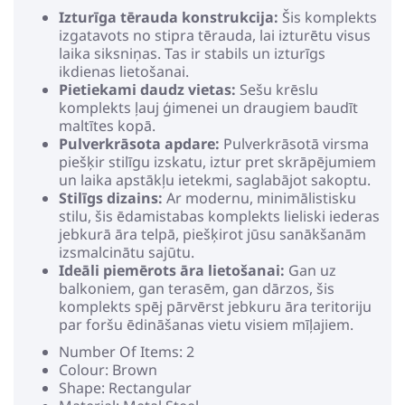
Izturīga tērauda konstrukcija:
Šis komplekts
izgatavots no stipra tērauda, lai izturētu visus
laika siksniņas. Tas ir stabils un izturīgs
ikdienas lietošanai.
Pietiekami daudz vietas:
Sešu krēslu
komplekts ļauj ģimenei un draugiem baudīt
maltītes kopā.
Pulverkrāsota apdare:
Pulverkrāsotā virsma
piešķir stilīgu izskatu, iztur pret skrāpējumiem
un laika apstākļu ietekmi, saglabājot sakoptu.
Stilīgs dizains:
Ar modernu, minimālistisku
stilu, šis ēdamistabas komplekts lieliski iederas
jebkurā āra telpā, piešķirot jūsu sanākšanām
izsmalcinātu sajūtu.
Ideāli piemērots āra lietošanai:
Gan uz
balkoniem, gan terasēm, gan dārzos, šis
komplekts spēj pārvērst jebkuru āra teritoriju
par foršu ēdināšanas vietu visiem mīļajiem.
Number Of Items: 2
Colour: Brown
Shape: Rectangular