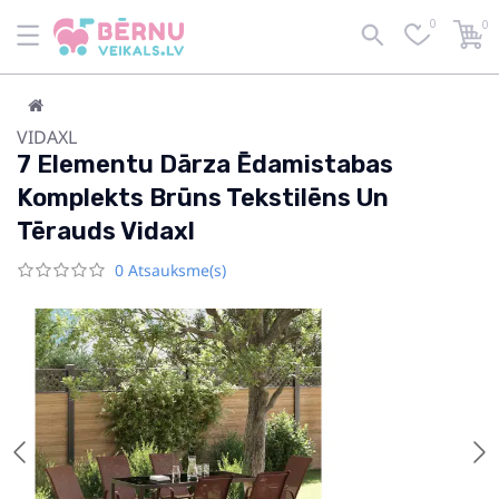
0
0
VIDAXL
7 Elementu Dārza Ēdamistabas
Komplekts Brūns Tekstilēns Un
Tērauds Vidaxl
0 Atsauksme(s)