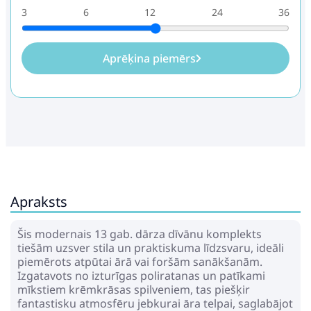
3
6
12
24
36
Aprēķina piemērs
Apraksts
Šis modernais 13 gab. dārza dīvānu komplekts
tiešām uzsver stila un praktiskuma līdzsvaru, ideāli
piemērots atpūtai ārā vai foršām sanākšanām.
Izgatavots no izturīgas poliratanas un patīkami
mīkstiem krēmkrāsas spilveniem, tas piešķir
fantastisku atmosfēru jebkurai āra telpai, saglabājot