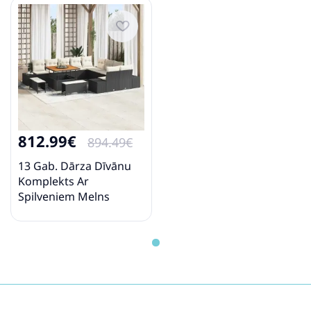
812.99€
894.49€
13 Gab. Dārza Dīvānu
Komplekts Ar
Spilveniem Melns
Poliratanas Akācija
Vidaxl