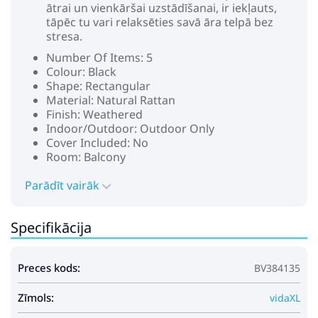
ātrai un vienkāršai uzstādīšanai, ir iekļauts,
tāpēc tu vari relaksēties savā āra telpā bez
stresa.
Number Of Items: 5
Colour: Black
Shape: Rectangular
Material: Natural Rattan
Finish: Weathered
Indoor/Outdoor: Outdoor Only
Cover Included: No
Room: Balcony
Batteries Included: No
Parādīt vairāk
Headboard Included: No
Capacity: 110
Maximum Number of People: 10
Specifikācija
Maximum Weight: 110 kg
Seating Capacity: 5
Swings: No
Preces kods:
BV384135
Ladder: No
Delivery Contains: 5-piece outdoor sofa set
Zīmols:
Assembly Required: Yes
vidaXL
Recommended Number of People for