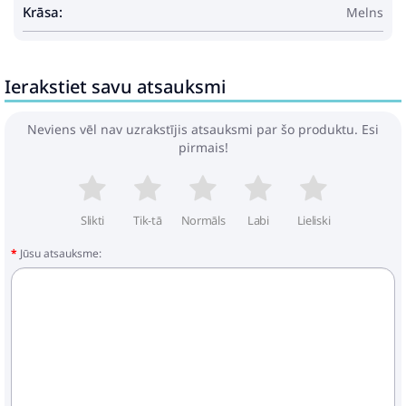
Assembly: 2
Krāsa:
Melns
Ierakstiet savu atsauksmi
Neviens vēl nav uzrakstījis atsauksmi par šo produktu. Esi
pirmais!
Slikti
Tik-tā
Normāls
Labi
Lieliski
Jūsu atsauksme: