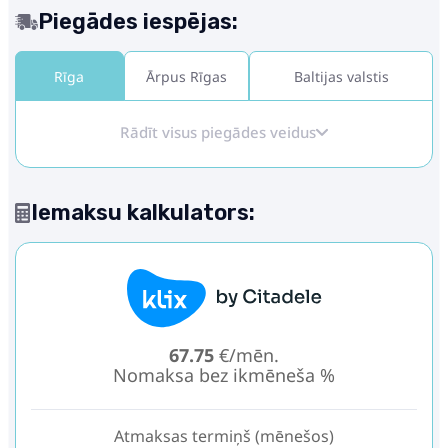
Piegādes iespējas:
Rīga
Ārpus Rīgas
Baltijas valstis
Rādīt visus piegādes veidus
Iemaksu kalkulators:
67.75
€/mēn.
Nomaksa bez ikmēneša %
Atmaksas termiņš (mēnešos)