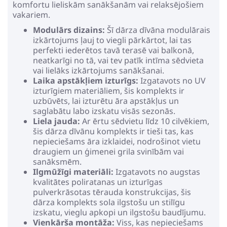
komfortu lieliskām sanākšanām vai relaksējošiem
vakariem.
Modulārs dizains:
Šī dārza dīvāna modulārais
izkārtojums ļauj to viegli pārkārtot, lai tas
perfekti iederētos tavā terasē vai balkonā,
neatkarīgi no tā, vai tev patīk intīma sēdvieta
vai lielāks izkārtojums sanākšanai.
Laika apstākļiem izturīgs:
Izgatavots no UV
izturīgiem materiāliem, šis komplekts ir
uzbūvēts, lai izturētu āra apstākļus un
saglabātu labo izskatu visās sezonās.
Liela jauda:
Ar ērtu sēdvietu līdz 10 cilvēkiem,
šis dārza dīvānu komplekts ir tieši tas, kas
nepieciešams āra izklaidei, nodrošinot vietu
draugiem un ģimenei grila svinībām vai
sanāksmēm.
Ilgmūžīgi materiāli:
Izgatavots no augstas
kvalitātes poliratanas un izturīgas
pulverkrāsotas tērauda konstrukcijas, šis
dārza komplekts sola ilgstošu un stilīgu
izskatu, vieglu apkopi un ilgstošu baudījumu.
Vienkārša montāža:
Viss, kas nepieciešams