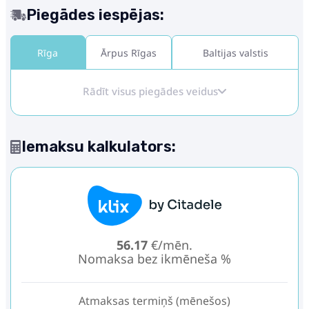
Piegādes iespējas:
Rīga
Ārpus Rīgas
Baltijas valstis
Rādīt visus piegādes veidus
Iemaksu kalkulators:
56.17
€/mēn.
Nomaksa bez ikmēneša %
Atmaksas termiņš (mēnešos)