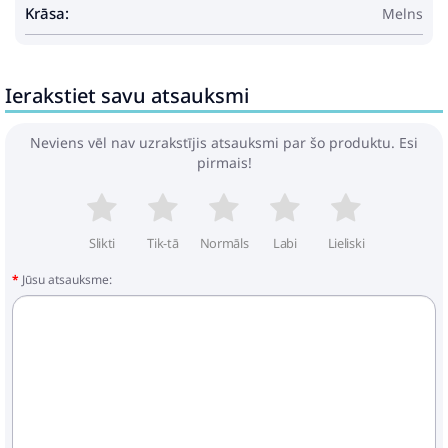
Seating Capacity: 6
Krāsa:
Melns
Swings: No
Ladder: No
Delivery Contains: 1 Sofa Set, 1 Table, 2 Stools
Ierakstiet savu atsauksmi
Assembly Required: Yes
Recommended Number of People for
Assembly: 2
Neviens vēl nav uzrakstījis atsauksmi par šo produktu. Esi
pirmais!
Slikti
Tik-tā
Normāls
Labi
Lieliski
Jūsu atsauksme: