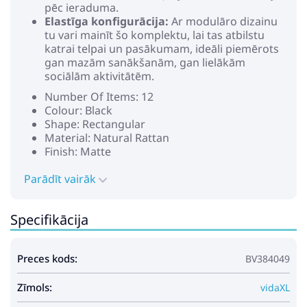
pēc ieraduma.
Elastīga konfigurācija:
Ar modulāro dizainu
tu vari mainīt šo komplektu, lai tas atbilstu
katrai telpai un pasākumam, ideāli piemērots
gan mazām sanākšanām, gan lielākām
sociālām aktivitātēm.
Number Of Items: 12
Colour: Black
Shape: Rectangular
Material: Natural Rattan
Finish: Matte
Indoor/Outdoor: Outdoor Only
Parādīt vairāk
Cover Included: Yes
Room: Balcony
Batteries Included: No
Specifikācija
Headboard Included: No
Capacity: Maximum weight capacity per seat:
110 kg
Preces kods:
BV384049
Maximum Number of People: 6
Maximum Weight: 110 kg
Zīmols:
Leg Height: 15 cm
vidaXL
Seat Depth: 70 cm