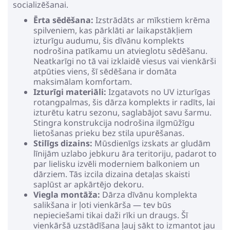
socializēšanai.
Ērta sēdēšana:
Izstrādāts ar mīkstiem krēma
spilveniem, kas pārklāti ar laikapstākļiem
izturīgu audumu, šis dīvānu komplekts
nodrošina patīkamu un atvieglotu sēdēšanu.
Neatkarīgi no tā vai izklaidē viesus vai vienkārši
atpūties viens, šī sēdēšana ir domāta
maksimālam komfortam.
Izturīgi materiāli:
Izgatavots no UV izturīgas
rotangpalmas, šis dārza komplekts ir radīts, lai
izturētu katru sezonu, saglabājot savu šarmu.
Stingra konstrukcija nodrošina ilgmūžīgu
lietošanas prieku bez stila upurēšanas.
Stilīgs dizains:
Mūsdienīgs izskats ar gludām
līnijām uzlabo jebkuru āra teritoriju, padarot to
par lielisku izvēli moderniem balkoniem un
dārziem. Tās izcila dizaina detaļas skaisti
saplūst ar apkārtējo dekoru.
Viegla montāža:
Dārza dīvānu komplekta
salikšana ir ļoti vienkārša — tev būs
nepieciešami tikai daži rīki un draugs. Šī
vienkāršā uzstādīšana ļauj sākt to izmantot jau