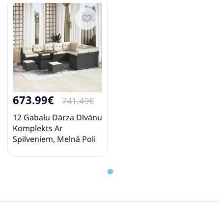
673.99€
741.49€
12 Gabalu Dārza Dīvānu
Komplekts Ar
Spilveniem, Melnā Poli
Rotangpalma Akāciju
Vidaxl