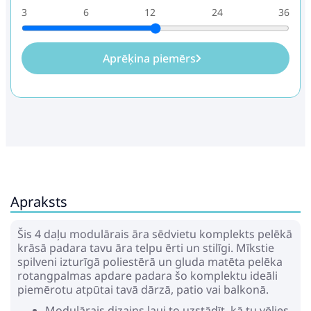
3
6
12
24
36
Aprēķina piemērs
Apraksts
Šis 4 daļu modulārais āra sēdvietu komplekts pelēkā
krāsā padara tavu āra telpu ērti un stilīgi. Mīkstie
spilveni izturīgā poliestērā un gluda matēta pelēka
rotangpalmas apdare padara šo komplektu ideāli
piemērotu atpūtai tavā dārzā, patio vai balkonā.
Modulārais dizains ļauj to uzstādīt, kā tu vēlies,