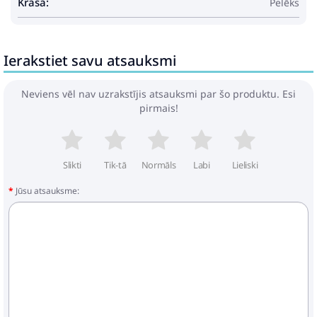
Krāsa:
Pelēks
Ierakstiet savu atsauksmi
Neviens vēl nav uzrakstījis atsauksmi par šo produktu. Esi
pirmais!
Slikti
Tik-tā
Normāls
Labi
Lieliski
Jūsu atsauksme: