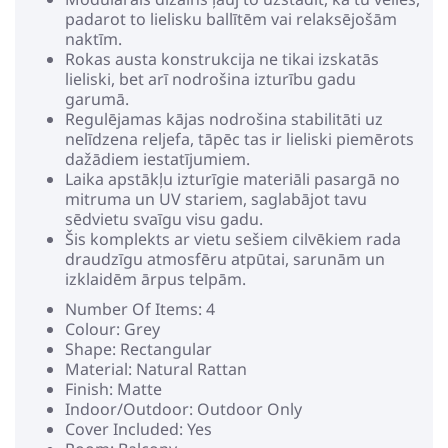
padarot to lielisku ballītēm vai relaksējošām
naktīm.
Rokas austa konstrukcija ne tikai izskatās
lieliski, bet arī nodrošina izturību gadu
garumā.
Regulējamas kājas nodrošina stabilitāti uz
nelīdzena reljefa, tāpēc tas ir lieliski piemērots
dažādiem iestatījumiem.
Laika apstākļu izturīgie materiāli pasargā no
mitruma un UV stariem, saglabājot tavu
sēdvietu svaīgu visu gadu.
Šis komplekts ar vietu sešiem cilvēkiem rada
draudzīgu atmosfēru atpūtai, sarunām un
izklaidēm ārpus telpām.
Number Of Items: 4
Colour: Grey
Shape: Rectangular
Material: Natural Rattan
Finish: Matte
Indoor/Outdoor: Outdoor Only
Cover Included: Yes