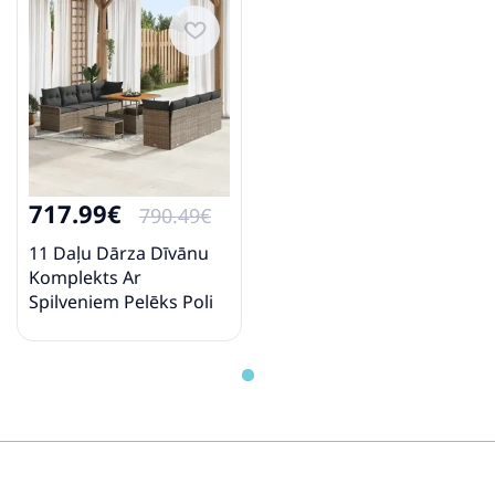
717.99€
790.49€
11 Daļu Dārza Dīvānu
Komplekts Ar
Spilveniem Pelēks Poli
Rotangpalma Akācija
Vidaxl