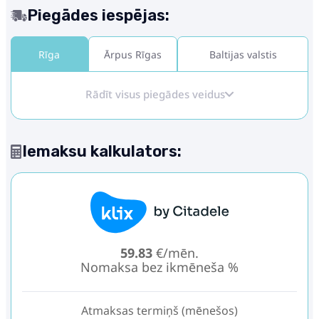
Piegādes iespējas:
Rīga
Ārpus Rīgas
Baltijas valstis
Rādīt visus piegādes veidus
Iemaksu kalkulators:
59.83
€/mēn.
Nomaksa bez ikmēneša %
Atmaksas termiņš (mēnešos)