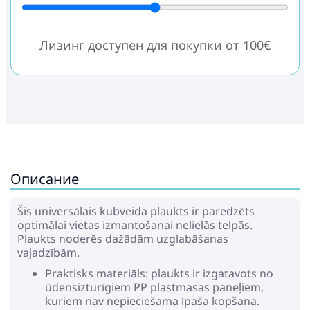
Лизинг доступен для покупки от 100€
Описание
Šis universālais kubveida plaukts ir paredzēts
optimālai vietas izmantošanai nelielās telpās.
Plaukts noderēs dažādām uzglabāšanas
vajadzībām.
Praktisks materiāls: plaukts ir izgatavots no
ūdensizturīgiem PP plastmasas paneļiem,
kuriem nav nepieciešama īpaša kopšana.