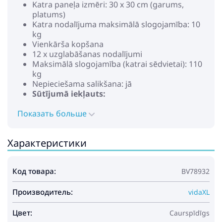
Katra paneļa izmēri: 30 x 30 cm (garums,
platums)
Katra nodalījuma maksimālā slogojamība: 10
kg
Vienkārša kopšana
12 x uzglabāšanas nodalījumi
Maksimālā slogojamība (katrai sēdvietai): 110
kg
Nepieciešama salikšana: jā
Sūtījumā iekļauts:
43 x paneļi
Показать больше
42 x savienotāji
1 x koka āmurs
1 x instrukcija
Характеристики
Код товара:
BV78932
Производитель:
vidaXL
Цвет:
Caurspīdīgs