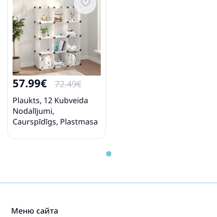
57.99€
72.49€
Plaukts, 12 Kubveida
Nodalījumi,
Caurspīdīgs, Plastmasa
Vidaxl
Меню сайта