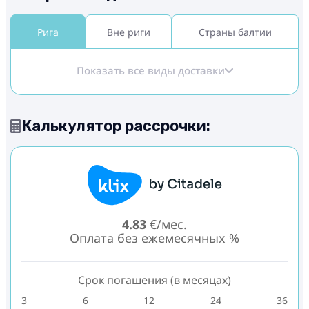
Рига
Вне риги
Страны балтии
Показать все виды доставки
Калькулятор рассрочки:
4.83
€/мес.
Оплата без ежемесячных %
Срок погашения (в месяцах)
3
6
12
24
36