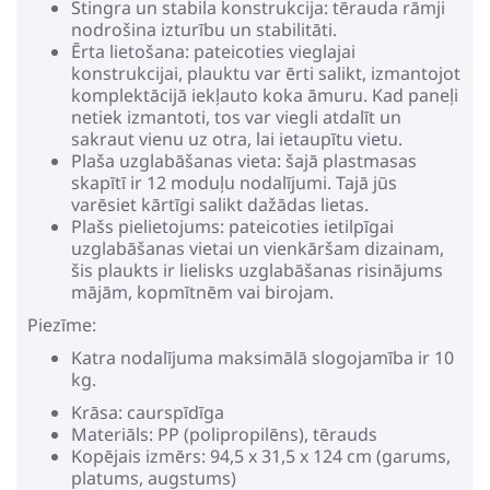
Stingra un stabila konstrukcija: tērauda rāmji
nodrošina izturību un stabilitāti.
Ērta lietošana: pateicoties vieglajai
konstrukcijai, plauktu var ērti salikt, izmantojot
komplektācijā iekļauto koka āmuru. Kad paneļi
netiek izmantoti, tos var viegli atdalīt un
sakraut vienu uz otra, lai ietaupītu vietu.
Plaša uzglabāšanas vieta: šajā plastmasas
skapītī ir 12 moduļu nodalījumi. Tajā jūs
varēsiet kārtīgi salikt dažādas lietas.
Plašs pielietojums: pateicoties ietilpīgai
uzglabāšanas vietai un vienkāršam dizainam,
šis plaukts ir lielisks uzglabāšanas risinājums
mājām, kopmītnēm vai birojam.
Piezīme:
Katra nodalījuma maksimālā slogojamība ir 10
kg.
Krāsa: caurspīdīga
Materiāls: PP (polipropilēns), tērauds
Kopējais izmērs: 94,5 x 31,5 x 124 cm (garums,
platums, augstums)