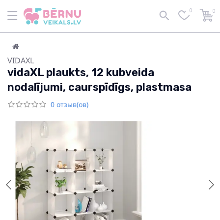
0
0
VIDAXL
vidaXL plaukts, 12 kubveida
nodalījumi, caurspīdīgs, plastmasa
0 отзыв(ов)