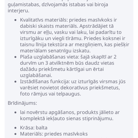
guļamistabas, dzīvojamās istabas vai biroja
interjeru.
Kvalitatīvs materiāls: priedes masīvkoks ir
dabiski skaists materiāls. Apstrādājiet tā
virsmu ar eļļu, vasku vai laku, lai padarītu to
izturīgāku un viegli tīrāmu. Priedes koksnei ir
taisnu līnija tekstūra ar mezgliņiem, kas piešķir
materiālam senatnīgu izskatu.
Plaša uzglabāšanas vieta: šajā skapītī ar 2
durvīm un 3 atvilktnēm būs daudz vietas
dažādu priekšmetu kārtīgai un ērtai
uzglabāšanai.
Izstādīšanas funkcija: uz izturīgās virsmas jūs
varēsiet novietot dekoratīvus priekšmetus,
foto rāmjus vai telpaugus.
Brīdinājums:
lai novērstu apgāšanos, produkts jālieto ar
komplektā iekļauto sienas stiprinājumu.
Krāsa: balta
Materiāls: priedes masīvkoks