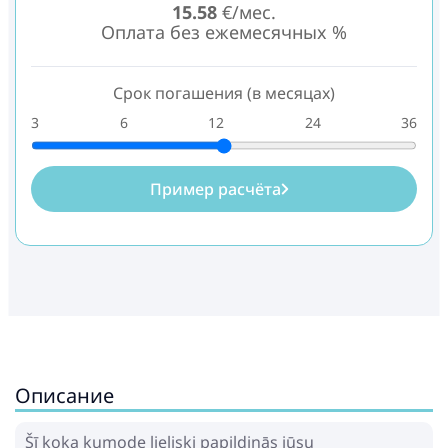
15.58
€/мес.
Оплата без ежемесячных %
Срок погашения (в месяцах)
3
6
12
24
36
Пример расчёта
Описание
Šī koka kumode lieliski papildinās jūsu