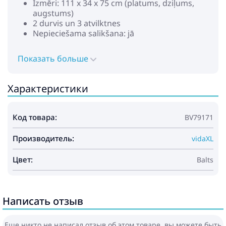
Izmēri: 111 x 34 x 75 cm (platums, dziļums,
augstums)
2 durvis un 3 atvilktnes
Nepieciešama salikšana: jā
Показать больше
Характеристики
Код товара:
BV79171
Производитель:
vidaXL
Цвет:
Balts
Написать отзыв
Еще никто не написал отзыв об этом товаре, вы можете быть