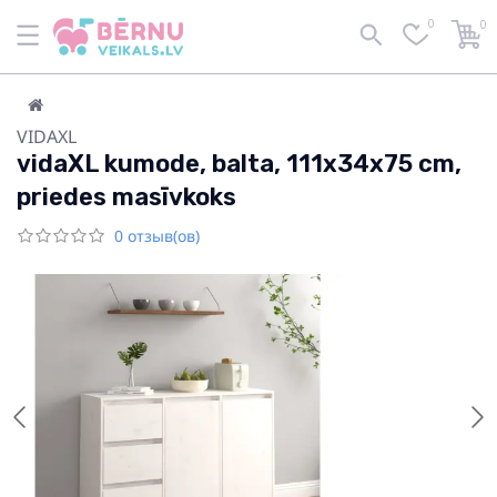
0
0
VIDAXL
vidaXL kumode, balta, 111x34x75 cm,
priedes masīvkoks
0 отзыв(ов)