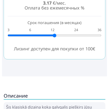
3.17
€/мес.
Оплата без ежемесячных %
Срок погашения (в месяцах)
3
6
12
24
36
Лизинг доступен для покупки от 100€
Описание
Šis klasiskā dizaina koka galvgalis piešķirs jūsu