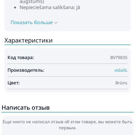
augstums)
Nepieciešama salikšana: jā
Показать больше
Характеристики
Код товара:
BV79835
Производитель:
vidaXL
Цвет:
Brūns
Написать отзыв
Еще никто не написал отзыв об этом товаре, вы можете быть
первым.