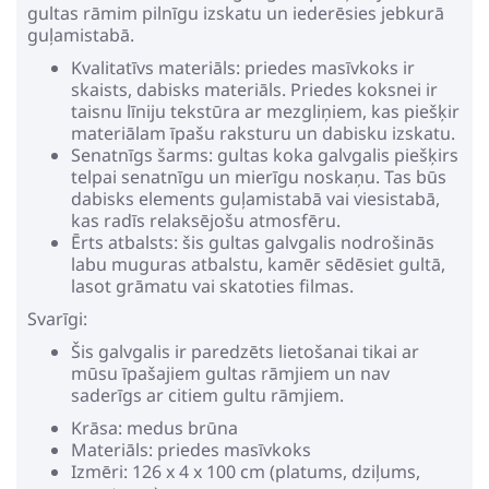
gultas rāmim pilnīgu izskatu un iederēsies jebkurā
guļamistabā.
Kvalitatīvs materiāls: priedes masīvkoks ir
skaists, dabisks materiāls. Priedes koksnei ir
taisnu līniju tekstūra ar mezgliņiem, kas piešķir
materiālam īpašu raksturu un dabisku izskatu.
Senatnīgs šarms: gultas koka galvgalis piešķirs
telpai senatnīgu un mierīgu noskaņu. Tas būs
dabisks elements guļamistabā vai viesistabā,
kas radīs relaksējošu atmosfēru.
Ērts atbalsts: šis gultas galvgalis nodrošinās
labu muguras atbalstu, kamēr sēdēsiet gultā,
lasot grāmatu vai skatoties filmas.
Svarīgi:
Šis galvgalis ir paredzēts lietošanai tikai ar
mūsu īpašajiem gultas rāmjiem un nav
saderīgs ar citiem gultu rāmjiem.
Krāsa: medus brūna
Materiāls: priedes masīvkoks
Izmēri: 126 x 4 x 100 cm (platums, dziļums,