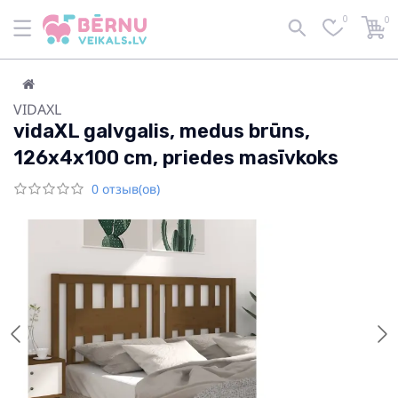
0
0
VIDAXL
vidaXL galvgalis, medus brūns,
126x4x100 cm, priedes masīvkoks
0 отзыв(ов)