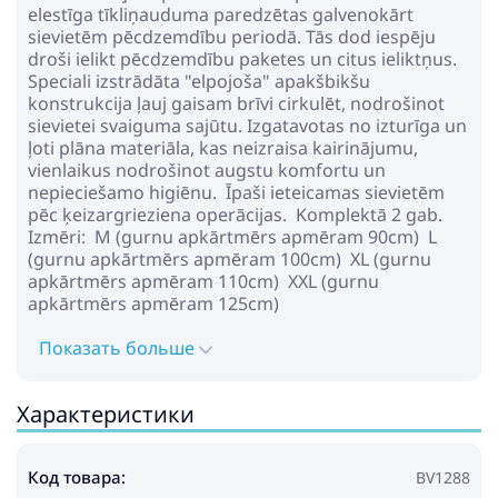
elestīga tīkliņauduma paredzētas galvenokārt
sievietēm pēcdzemdību periodā. Tās dod iespēju
droši ielikt pēcdzemdību paketes un citus ieliktņus.
Speciali izstrādāta "elpojoša" apakšbikšu
konstrukcija ļauj gaisam brīvi cirkulēt, nodrošinot
sievietei svaiguma sajūtu. Izgatavotas no izturīga un
ļoti plāna materiāla, kas neizraisa kairinājumu,
vienlaikus nodrošinot augstu komfortu un
nepieciešamo higiēnu. Īpaši ieteicamas sievietēm
pēc ķeizargrieziena operācijas. Komplektā 2 gab.
Izmēri: M (gurnu apkārtmērs apmēram 90cm) L
(gurnu apkārtmērs apmēram 100cm) XL (gurnu
apkārtmērs apmēram 110cm) XXL (gurnu
apkārtmērs apmēram 125cm)
Показать больше
Характеристики
Код товара:
BV1288