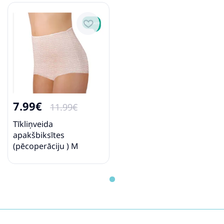
7.99€
11.99€
Tīkliņveida
apakšbiksītes
(pēcoperāciju ) M
izmērs (2 gab.)
BabyOno 503