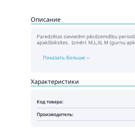
Описание
Paredzētas sievietēm pēcdzemdību periodā,
apakšbiksītes. Izmēri: M,L,XL M (gurnu a
Показать больше
Характеристики
Код товара:
Производитель: