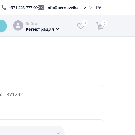
РУ
LV
+371-223-777-09
info@bernuveikals.lv
Войти
0
0
Регистрация
:
BV1292