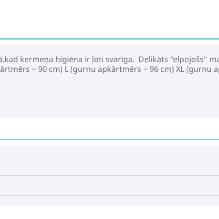
kad kermeņa higiēna ir ļoti svarīga. Delikāts "elpojošs" m
pkārtmērs ~ 90 cm) L (gurnu apkārtmērs ~ 96 cm) XL (gurn