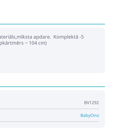
ateriāls,mīksta apdare. Komplektā -5
u apkārtmērs ~ 104 cm)
BV1292
BabyOno