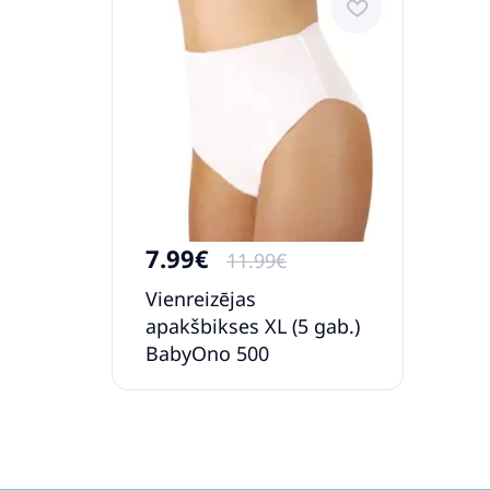
7.99€
11.99€
Vienreizējas
apakšbikses XL (5 gab.)
BabyOno 500