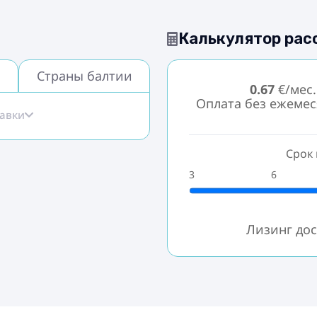
Калькулятор рас
Страны балтии
0.67
€/мес.
Оплата без ежеме
тавки
Срок 
3
6
Лизинг дос